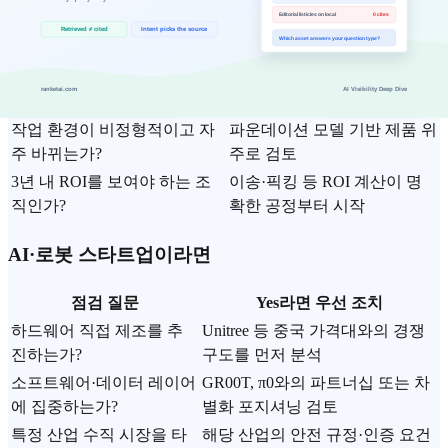
현재 반복 이송·소팅 작업에 인
RaaS 파일럿 제안 요청
력 병목이 있는가?
(Agility, Figure AI)
안전 인증 요건이 까다로운 공
ISO 10218·TS 15066 인증 여
정인가?
부 우선 확인
작업 환경이 비정형적이고 자
파운데이션 모델 기반 제품 위
주 바뀌는가?
주로 검토
3년 내 ROI를 보여야 하는 조
이송·픽킹 등 ROI 계산이 명
직인가?
확한 공정부터 시작
AI·로봇 스타트업이라면
점검 질문
Yes라면 우선 조치
하드웨어 직접 제조를 추
Unitree 등 중국 가격대와의 경쟁
진하는가?
구도를 먼저 분석
소프트웨어·데이터 레이어
GR00T, π0와의 파트너십 또는 차
에 집중하는가?
별화 포지셔닝 검토
특정 산업 수직 시장을 타
해당 산업의 안전 규정·인증 요건