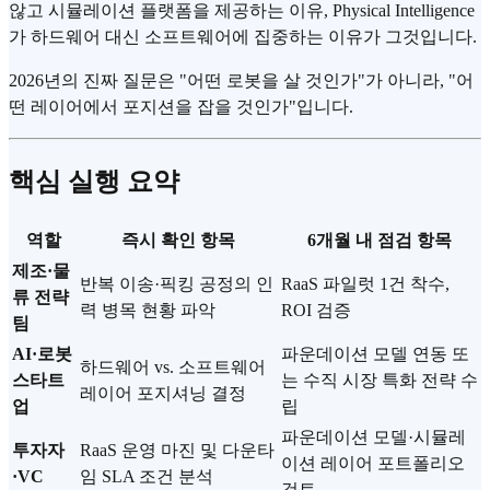
않고 시뮬레이션 플랫폼을 제공하는 이유, Physical Intelligence
가 하드웨어 대신 소프트웨어에 집중하는 이유가 그것입니다.
2026년의 진짜 질문은 "어떤 로봇을 살 것인가"가 아니라, "어
떤 레이어에서 포지션을 잡을 것인가"입니다.
핵심 실행 요약
역할
즉시 확인 항목
6개월 내 점검 항목
제조·물
반복 이송·픽킹 공정의 인
RaaS 파일럿 1건 착수,
류 전략
력 병목 현황 파악
ROI 검증
팀
AI·로봇
파운데이션 모델 연동 또
하드웨어 vs. 소프트웨어
스타트
는 수직 시장 특화 전략 수
레이어 포지셔닝 결정
업
립
파운데이션 모델·시뮬레
투자자
RaaS 운영 마진 및 다운타
이션 레이어 포트폴리오
·VC
임 SLA 조건 분석
검토