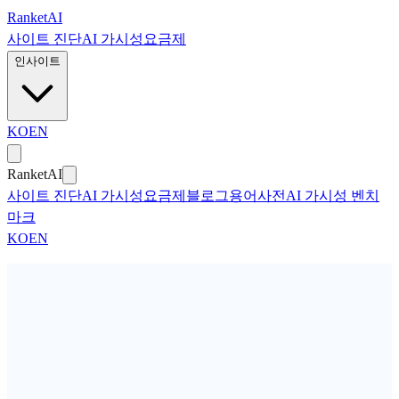
본문으로 건너뛰기
Ranket
AI
사이트 진단
AI 가시성
요금제
인사이트
KO
EN
Ranket
AI
사이트 진단
AI 가시성
요금제
블로그
용어사전
AI 가시성 벤치
마크
KO
EN