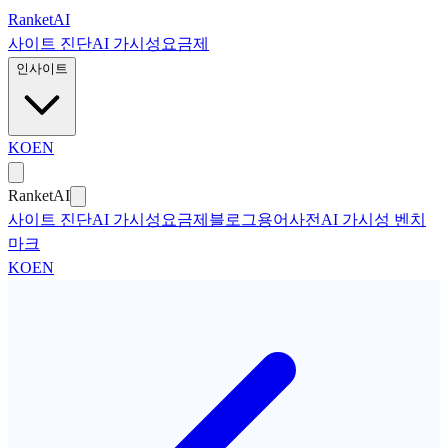
본문으로 건너뛰기
Ranket
AI
사이트 진단
AI 가시성
요금제
인사이트
KO
EN
Ranket
AI
사이트 진단
AI 가시성
요금제
블로그
용어사전
AI 가시성 벤치
마크
KO
EN