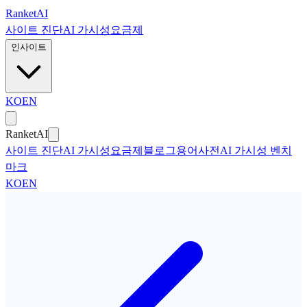
본문으로 건너뛰기
Ranket
AI
사이트 진단
AI 가시성
요금제
인사이트
KO
EN
Ranket
AI
사이트 진단
AI 가시성
요금제
블로그
용어사전
AI 가시성 벤치
마크
KO
EN