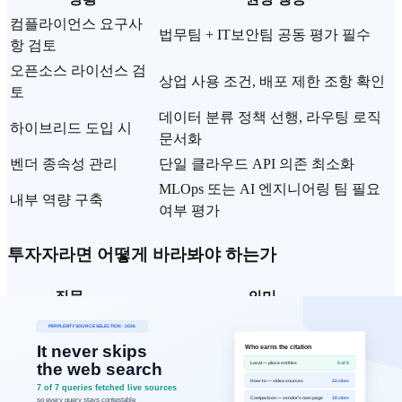
컴플라이언스 요구사
법무팀 + IT보안팀 공동 평가 필수
항 검토
오픈소스 라이선스 검
상업 사용 조건, 배포 제한 조항 확인
토
데이터 분류 정책 선행, 라우팅 로직
하이브리드 도입 시
문서화
벤더 종속성 관리
단일 클라우드 API 의존 최소화
MLOps 또는 AI 엔지니어링 팀 필요
내부 역량 구축
여부 평가
투자자라면 어떻게 바라봐야 하는가
질문
의미
"오픈소스 기반인
차별화 지속성 검토 — 무엇으로 경쟁하
가"
는가
"모델이 핵심 자산
오픈소스 시대에 모델만으로는 해자가 취
인가"
약