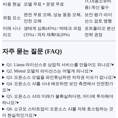
TCO(총소유비
비용 현실
모델 무료 ≠ 운영 무료
용) 계산 필수
완전 무료 오해, 성능 동등 오해,
보안 평가·라이
위험 요소
안전 오해
선스 검토 병행
미래 시나
생태계 심화(45%) / 빅테크 과점
포트폴리오 분산
리오
(35%) / 격차 재확대(20%)
전략 권장
자주 묻는 질문 (FAQ)
Q1. Llama 라이선스로 상업적 서비스를 만들어도 되나요?
▾
Q2. Mistral 모델의 라이선스는 어떻게 되나요?
▾
Q3. 오픈소스 모델을 파인튜닝하면 저작권 이슈가 없나요?
▾
Q4. 오픈소스 AI를 사내 배포하면 보안 측면에서 안전한가
요?
▾
Q5. 오픈소스 AI의 미래가 불확실하다면, 어디에 투자해야
하나요?
▾
Q6. 소규모 스타트업이 오픈소스 AI를 자체 호스팅하는 것
이 현실적인가요?
▾