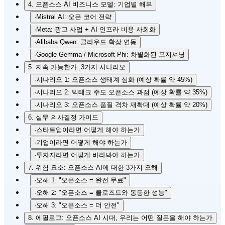
4. 오픈소스 AI 비즈니스 모델: 기업별 해부
·
Mistral AI: 오픈 코어 전략
·
Meta: 광고 사업 + AI 인프라 비용 사회화
·
Alibaba Qwen: 클라우드 확장 연동
·
Google Gemma / Microsoft Phi: 차별화된 포지셔닝
5. 지속 가능한가: 3가지 시나리오
·
시나리오 1: 오픈소스 생태계 심화 (예상 확률 약 45%)
·
시나리오 2: 빅테크 주도 오픈소스 과점 (예상 확률 약 35%)
·
시나리오 3: 오픈소스 품질 격차 재확대 (예상 확률 약 20%)
6. 실무 의사결정 가이드
·
스타트업이라면 어떻게 해야 하는가
·
기업이라면 어떻게 해야 하는가
·
투자자라면 어떻게 바라봐야 하는가
7. 위험 요소: 오픈소스 AI에 대한 3가지 오해
·
오해 1: "오픈소스 = 완전 무료"
·
오해 2: "오픈소스 = 클로즈드와 동등한 성능"
·
오해 3: "오픈소스 = 더 안전"
8. 에필로그: 오픈소스 AI 시대, 우리는 어떤 질문을 해야 하는가