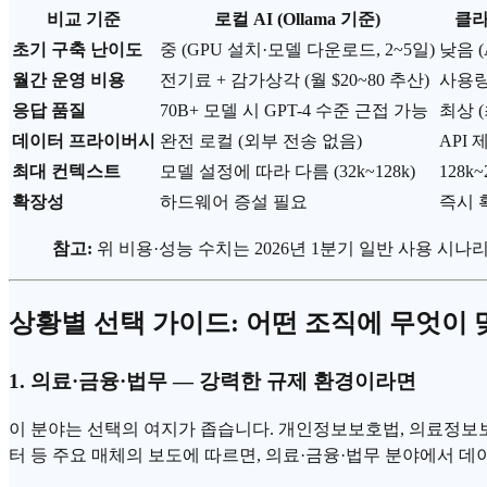
비교 기준
로컬 AI (Ollama 기준)
클라우
초기 구축 난이도
중 (GPU 설치·모델 다운로드, 2~5일)
낮음 (
월간 운영 비용
전기료 + 감가상각 (월 $20~80 추산)
사용량 
응답 품질
70B+ 모델 시 GPT-4 수준 근접 가능
최상 
데이터 프라이버시
완전 로컬 (외부 전송 없음)
API
최대 컨텍스트
모델 설정에 따라 다름 (32k~128k)
128k
확장성
하드웨어 증설 필요
즉시 
참고:
위 비용·성능 수치는 2026년 1분기 일반 사용 시
상황별 선택 가이드: 어떤 조직에 무엇이
1. 의료·금융·법무 — 강력한 규제 환경이라면
이 분야는 선택의 여지가 좁습니다. 개인정보보호법, 의료정보
터 등 주요 매체의 보도에 따르면, 의료·금융·법무 분야에서 