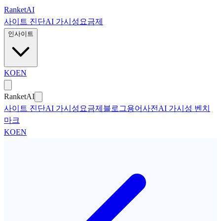
본문으로 건너뛰기
Ranket
AI
사이트 진단
AI 가시성
요금제
인사이트
KO
EN
Ranket
AI
사이트 진단
AI 가시성
요금제
블로그
용어사전
AI 가시성 벤치
마크
KO
EN