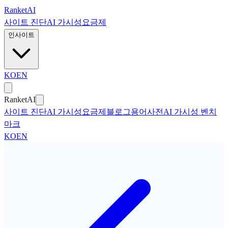
본문으로 건너뛰기
Ranket
AI
사이트 진단
AI 가시성
요금제
인사이트
KO
EN
Ranket
AI
사이트 진단
AI 가시성
요금제
블로그
용어사전
AI 가시성 벤치
마크
KO
EN