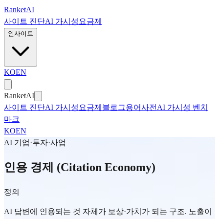
본문으로 건너뛰기
Ranket
AI
사이트 진단
AI 가시성
요금제
인사이트
KO
EN
Ranket
AI
사이트 진단
AI 가시성
요금제
블로그
용어사전
AI 가시성 벤치
마크
KO
EN
AI 기업·투자·사업
인용 경제 (Citation Economy)
정의
AI 답변에 인용되는 것 자체가 보상·가치가 되는 구조. 노출이