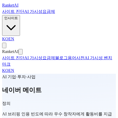
본문으로 건너뛰기
Ranket
AI
사이트 진단
AI 가시성
요금제
인사이트
KO
EN
Ranket
AI
사이트 진단
AI 가시성
요금제
블로그
용어사전
AI 가시성 벤치
마크
KO
EN
AI 기업·투자·사업
네이버 메이트
정의
AI 브리핑 인용 빈도에 따라 우수 창작자에게 활동비를 지급