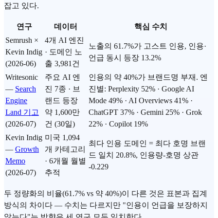
잡고 있다.
연구
데이터
핵심 수치
Semrush ×
4개 AI 엔진
노출의 61.7%가 고스트 인용, 인용·
Kevin Indig
· 도메인 노
언급 동시 등장 13.2%
(2026-06)
출 3,981건
Writesonic
주요 AI 엔
인용의 약 40%가 브랜드명 부재. 엔
—
Search
진 7종 · 브
진별: Perplexity 52% · Google AI
Engine
랜드 등장
Mode 49% · AI Overviews 41% ·
Land 기고
약 1,600만
ChatGPT 37% · Gemini 25% · Grok
(2026-07)
건 (30일)
22% · Copilot 19%
Kevin Indig
미국 1,094
최다 인용 도메인 = 최다 호명 브랜
—
Growth
개 카테고리
드 일치 20.8%, 인용량-호명 상관
Memo
· 6개월 월별
-0.229
(2026-07)
추적
두 정량화의 비율(61.7% vs 약 40%)이 다른 것은 표본과 집계
방식의 차이다 — 수치는 다르지만 "인용이 언급을 보장하지
않는다"는 방향은 세 연구 모두 일치한다.