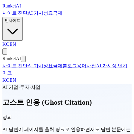
본문으로 건너뛰기
Ranket
AI
사이트 진단
AI 가시성
요금제
인사이트
KO
EN
Ranket
AI
사이트 진단
AI 가시성
요금제
블로그
용어사전
AI 가시성 벤치
마크
KO
EN
AI 기업·투자·사업
고스트 인용 (Ghost Citation)
정의
AI 답변이 페이지를 출처 링크로 인용하면서도 답변 본문에는