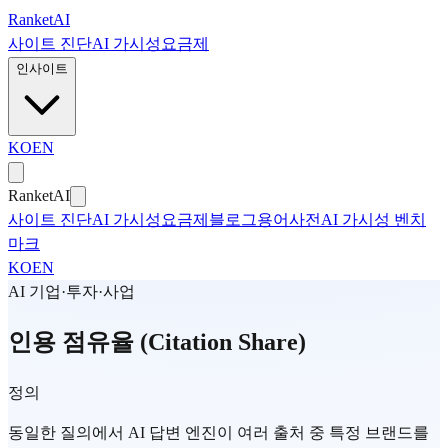
본문으로 건너뛰기
Ranket
AI
사이트 진단
AI 가시성
요금제
인사이트
KO
EN
Ranket
AI
사이트 진단
AI 가시성
요금제
블로그
용어사전
AI 가시성 벤치
마크
KO
EN
AI 기업·투자·사업
인용 점유율 (Citation Share)
정의
동일한 질의에서 AI 답변 엔진이 여러 출처 중 특정 브랜드를