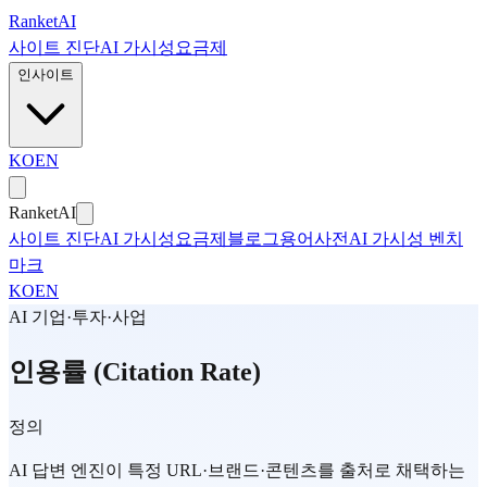
본문으로 건너뛰기
Ranket
AI
사이트 진단
AI 가시성
요금제
인사이트
KO
EN
Ranket
AI
사이트 진단
AI 가시성
요금제
블로그
용어사전
AI 가시성 벤치
마크
KO
EN
AI 기업·투자·사업
인용률 (Citation Rate)
정의
AI 답변 엔진이 특정 URL·브랜드·콘텐츠를 출처로 채택하는