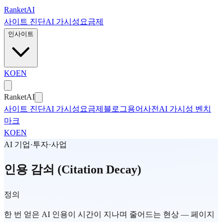
본문으로 건너뛰기
Ranket
AI
사이트 진단
AI 가시성
요금제
인사이트
KO
EN
Ranket
AI
사이트 진단
AI 가시성
요금제
블로그
용어사전
AI 가시성 벤치
마크
KO
EN
AI 기업·투자·사업
인용 감쇠 (Citation Decay)
정의
한 번 얻은 AI 인용이 시간이 지나며 줄어드는 현상 — 페이지