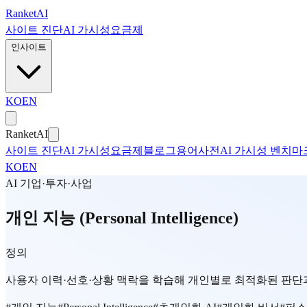
본문으로 건너뛰기
Ranket
AI
사이트 진단
AI 가시성
요금제
인사이트
KO
EN
Ranket
AI
사이트 진단
AI 가시성
요금제
블로그
용어사전
AI 가시성 벤치마
KO
EN
AI 기업·투자·사업
개인 지능 (Personal Intelligence)
정의
사용자 이력·선호·상황 맥락을 학습해 개인별로 최적화된 판단과