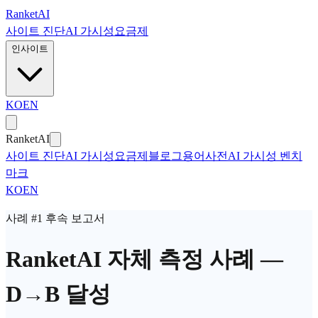
본문으로 건너뛰기
Ranket
AI
사이트 진단
AI 가시성
요금제
인사이트
KO
EN
Ranket
AI
사이트 진단
AI 가시성
요금제
블로그
용어사전
AI 가시성 벤치
마크
KO
EN
사례 #1 후속 보고서
RanketAI 자체 측정 사례 —
D→B 달성