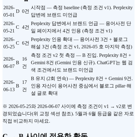
2026-
시작점 — 측정 baseline (측정 조건 v1). Perplexity
D
0건
05-01
답변에 브랜드 미언급
2026-
Perplexity 답변에서 브랜드 언급 — 용어사전 단
C
4건
05-21
일 페이지에서 4건 인용 (측정 조건 v1)
2026-
Perplexity 인용 확대 — 용어사전 3건 + 블로그
C
6건
05-25
해설 3건 (측정 조건 v1, 2026-05 호 마지막 측정)
측정 조건 v2 첫 측정 — B 진입. Perplexity 8건 +
2026-
16
B
Gemini 8건 (Gemini 인용 신규). ChatGPT는 웹 검
06-07
건
색 조건에서도 브랜드 미언급
B 유지 (2회 연속) — Perplexity 8건 + Gemini 9건.
2026-
17
B
인용 자산이 용어사전 중심에서 블로그 pillar·해
06-13
건
설 글로 확대
※ 2026-05-25와 2026-06-07 사이에 측정 조건이 v1 → v2로 변
경되었습니다(위 교정 섹션 참조). 5월과 6월 등급을 같은 자로
직접 비교하지 마세요.
C → B 사이에 적용한 활동