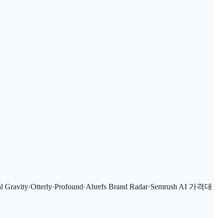
avity·Otterly·Profound·Ahrefs Brand Radar·Semrush AI 가격대