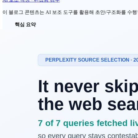
이 블로그 콘텐츠는 AI 보조 도구를 활용해 초안/구조화를 수행할 
핵심 요약
2026-06 기준 한국 시장에서 일반 공개 가격을 명
199,000원 · Enterprise 별도 협의의 5-plan 구조다.
AINNECT · Brandsignal · Villion 등 다
영어권 글로벌 도구의 가격대는 Otterly AI 월 $29 ~ $489, Pr
다. 다만 한국 원화 결제와 국내 카드 증빙 처리는 
RanketAI 는
AI 답변
속
브랜드 가시성
을 측정·개
격증빙이 되어, 한국
SaaS
·서비스 도입 시 결제·증
도구 선택은
진입 가격
보다
측정 폭 + 결제·VAT 정합
왜 한국 시장의 가격 정보가 부족한가
한국 시장의
AI 가시성
진단 —
GEO
·
AEO 도구
카테고리는 2024
법인 Global Gravity 는 공식 페이지에서 "문의" 또는 