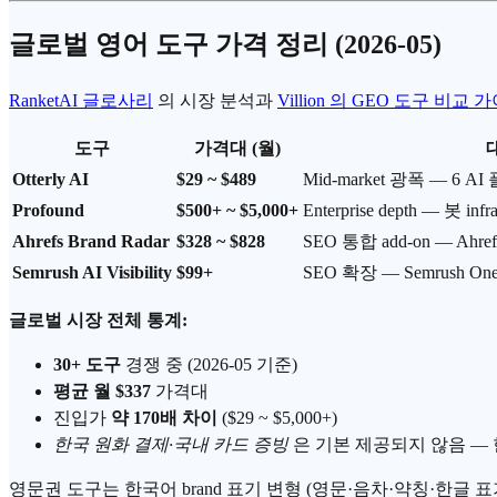
글로벌 영어 도구 가격 정리 (2026-05)
RanketAI 글로사리
의 시장 분석과
Villion 의 GEO 도구 비교 
도구
가격대 (월)
Otterly AI
$29 ~ $489
Mid-market 광폭 — 6 
Profound
$500+ ~ $5,000+
Enterprise depth — 봇 infr
Ahrefs Brand Radar
$328 ~ $828
SEO 통합 add-on — Ahr
Semrush AI Visibility
$99+
SEO 확장 — Semrush One
글로벌 시장 전체 통계:
30+ 도구
경쟁 중 (2026-05 기준)
평균 월 $337
가격대
진입가
약 170배 차이
($29 ~ $5,000+)
한국 원화 결제·국내 카드 증빙
은 기본 제공되지 않음 — 한
영문권 도구는 한국어 brand 표기 변형 (영문·음차·약칭·한글 