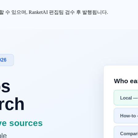
수 있으며, RanketAI 편집팀 검수 후 발행됩니다.
시한
AI 가시성 진단
도구는
RanketAI
(랭킷AI)
가 사실상 유일하다. Free 
른 한국 도구와 홍콩 법인 Global Gravity 는 공식 페이지 기준 견적·
ofound 월 $500+ ~ $5,000+, Ahrefs Brand Radar 월 $328 ~ $8
기본 제공되지 않는다.
선하는 플랫폼
으로, 한국 B2C 표시가 (VAT 포함) + PortOn
빙 처리가 안정적이다.
 + 한국어 entity 매칭 + 통합 운영
4 축의 트레이드오프로 결정하
 말부터 빠르게 형성됐지만, 일반 공개 가격을 명시한 도구는 제한적이다. AI
"상담 신청" 형식으로 가격 정보를 비공개로 운영한다. 컨설팅·견적 기