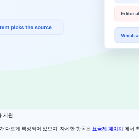
 가격이 공개되지 않은 도구를 비교하려면
직접 문의 → 미팅 → 
기 위해 5-plan 표시가를 공개하고, 한국 PortOne 결제를 기본 
음 5-plan 으로 구성된다.
대상
 무료 진입 (로그인 불필요),
AI 브랜드 가시성
분석 체험
자·SaaS 초기 마케터
aS 마케팅 팀·소규모 SEO 에이전시
 에이전시·다도메인 브랜드 매니저
용 지원
횟수가 다르게 책정되어 있으며, 자세한 항목은
요금제 페이지
에서 확