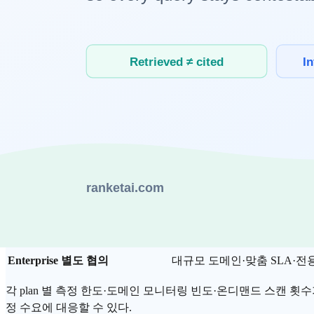
SaaS·서비스 시장에서 흔한 패턴이다.
문제는
도입 검토
단계에서 비교 의사결정이 어렵다는 점이다.
리오
를 빠르게 세우기 어렵다. RanketAI 는 이 진입 장벽을 낮추
RanketAI 5-plan 가격 정리 (2026-06)
RanketAI 의 요금제
는 한국 B2C 표시가 (VAT 포함) 기준으로 다
Plan
표시가 (월, VAT 포함)
Free
0원
사이트 진단·페이지 구조 진단
Starter
12,900원
도메인 1개 운영 — 개인 운영
Growth
79,000원
도메인 5개 운영 — 한국 Sa
Pro
199,000원
도메인 20개 운영 — SEO
Enterprise
별도 협의
대규모 도메인·맞춤 SLA·전
각 plan 별 측정 한도·도메인 모니터링 빈도·온디맨드 스캔 
정 수요에 대응할 수 있다.