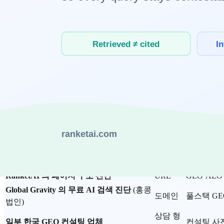
제공되지 않는다. 한국 마케터가
"먼저 우리 사이트가 AI 답변
무료 진단의 가치는 단순하다. 도메인 또는 URL 입력 한 번으
정 도구로 확장하기 전, 페이지·도메인 기본기를 먼저 갖춰 두는
한국 무료 GEO 진단 도구 비교 (2026-05)
2026-05 기준 한국 시장에서 로그인 없이 무료로 시작할 수 있
진단 단
도구
위
AI 봇 접근 ·
RanketAI 의 사이트 진단
도메인
(5 기준)
RanketAI 의 페이지 구조 진단
URL
GEO·AEO
Global Gravity 의 무료 AI 검색 진단
(홍콩
도메인
풀스택 GE
법인)
상담 형
일부 한국 GEO 컨설팅 업체
컨설팅 사전