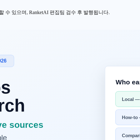
수 있으며, RanketAI 편집팀 검수 후 발행됩니다.
나오는 self-serve
GEO 진단
도구는
RanketAI
(랭킷AI) 의 
리포트를 회신하는 리드폼 형태다 (2026-07 기준 각 사 공식 사이트
접근·
llms.txt
·
schema.org
·페이지 구조·entity 일관성) 으로 등급 (A
 Brand Radar 등) 는 사이트 단위 무료 진단보다 측정·모니터링 단위 
무·schema.org markup·페이지 구조
직답 단락
등
지금 당장 손볼 수
장하는 흐름이 한국
SaaS
·서비스가
ChatGPT
·Perplexity·
Gemini
답변 
적 검색엔진 사용량이
25% 감소
할 것으로 예측했다. 같은 흐름에서 
에 우리 브랜드가 어떻게 노출되는지
측정하는 도구는 한국 시장에서
rly AI Lite) 부터 $5,000+ (Profound Enterprise) 까