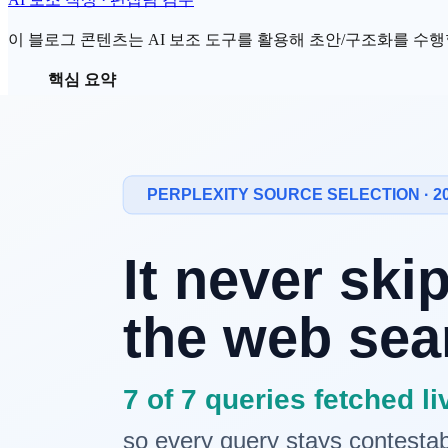
이 블로그 콘텐츠는 AI 보조 도구를 활용해 초안/구조화를 수행할 
핵심 요약
한국 시장에서 로그인 없이 URL 만 넣으면 즉시 결과가 
의 "무료 진단" 은 대체로 URL·연락처를 접수한 뒤 
RanketAI 사이트 진단은 도메인 단위 5 기준 (AI 봇 
GEO
·
AEO
4-Pillar 100점 스코어링을 제공한다.
영어권 글로벌 도구 (Profound·Otterly·Ahrefs
무료 진단의 결과는 AI 봇
robots.txt
정책·llms.txt 유
무료 진단 →
AI 브랜드 가시성
분석 (유료) 로 확
왜 무료 진단 진입이 중요한가
Gartner
는 AI 챗봇·생성형 검색의 부상으로 2026년까지 전통
이 줄어드나요?" 같은 질문에 답해야 한다. 그러나
AI 답변 안
진입 장벽 문제도 있다. 영어권 글로벌 GEO 도구는 진입가가 월 $29 (Otte