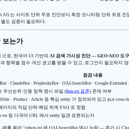
adar·Semrush AI) 는 사이트 단위 무료 진단보다 측정·모니터링 단위
도 별도 검증이 필요하다.
을 보는가
폼
으로, 한국어 UI 기반의
AI 검색 가시성 진단 — GEO·AEO 도
등급과 항목별 점수·개선 권고를 받을 수 있고, 로그인이 필요하지 않
점검 내용
PTBot · ClaudeBot · PerplexityBot · OAI-SearchBot · Goo
츠 우선순위·인용 정책 명시 파일 (
llms.txt 표준
) 존재 여부
WebSite · Product · Article 등 핵심 entity 가 정의되어 있고
cross
@id
페이지의 직답 단락·헤딩 위계·FAQ·표 정합
·en 등 다국어 URL 에서 entity 일관 표현되는지
 들어 "robots.txt 에 OAI-SearchBot 명시 누락 — 추가 시 Chat