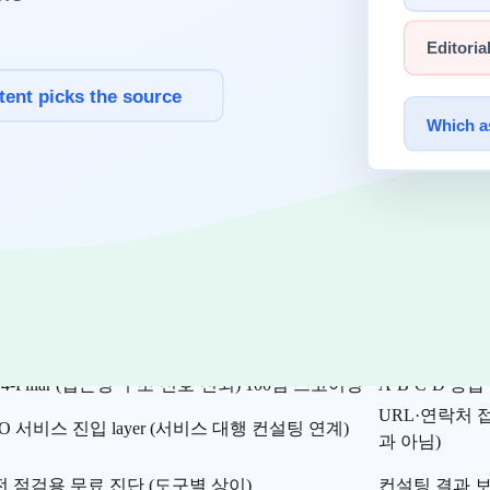
에 들어갈 준비가 되어 있는지"
부터 점검하려면, 결제·계약 없이 바로
로
AI 봇이 우리 사이트를 어떻게 보는가
를 정량 점수로 받아볼 수 
 단계다.
는 GEO 진단 도구는 다음과 같이 정리된다.
진단 항목
 llms.txt · schema.org · 페이지 구조 · entity 일관성
A·B·C·D 등
 4-Pillar (접근성·구조·신호·신뢰) 100점 스코어링
A·B·C·D 등급 
URL·연락처 
O 서비스 진입 layer (서비스 대행 컨설팅 연계)
과 아님)
 점검용 무료 진단 (도구별 상이)
컨설팅 결과 