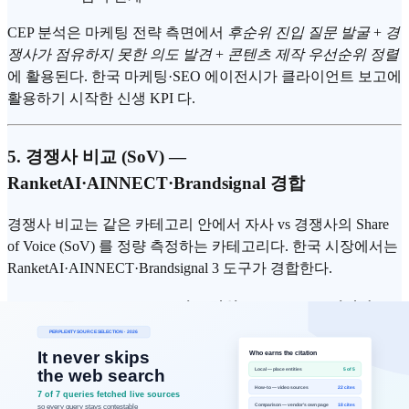
CEP 분석은 마케팅 전략 측면에서
후순위 진입 질문 발굴
+
경
쟁사가 점유하지 못한 의도 발견
+
콘텐츠 제작 우선순위 정렬
에 활용된다. 한국 마케팅·SEO 에이전시가 클라이언트 보고에
활용하기 시작한 신생 KPI 다.
5. 경쟁사 비교 (SoV) —
RanketAI·AINNECT·Brandsignal 경합
경쟁사 비교는 같은 카테고리 안에서 자사 vs 경쟁사의 Share
of Voice (SoV) 를 정량 측정하는 카테고리다. 한국 시장에서는
RanketAI·AINNECT·Brandsignal 3 도구가 경합한다.
도구
비교 단위
시각화
RanketAI 의 경
동일 카테고리 brand 다중 비
SoV 표 + 카테
쟁사 비교
교 (다중 LLM × 의도 분류)
고리 내 포지션
AINNECT 의
동일 카테고리 brand 다중 비
경쟁사 SoA 비
SoA 대시보드