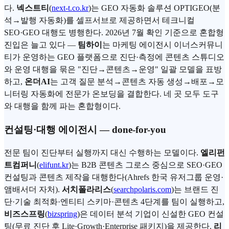
다.
넥스트티
(
next-t.co.kr
)는 GEO 자동화 솔루션 OPTIGEO(분
석→발행 자동화)를 셀프서브로 제공하면서 테크니컬
SEO·GEO 대행도 병행한다. 2026년 7월 확인 기준으로 혼합형
진입은 늘고 있다 —
팀하이
는 마케팅 에이전시 이너스커뮤니
티가 운영하는 GEO 플랫폼으로 진단·측정에 콘텐츠 스튜디오
와 운영 대행을 묶은 "진단→콘텐츠→운영" 일괄 모델을 표방
하고,
온더AI
는 고객 질문 분석→콘텐츠 자동 생성→배포→모
니터링 자동화에 전문가 온보딩을 결합한다. 네 곳 모두 도구
와 대행을 함께 파는 혼합형이다.
컨설팅·대행 에이전시 — done-for-you
전문 팀이 진단부터 실행까지 대신 수행하는 모델이다.
엘리펀
트컴퍼니
(
elifunt.kr
)는 B2B 콘텐츠 그로스 중심으로 SEO·GEO
컨설팅과 콘텐츠 제작을 대행한다(Ahrefs 한국 유저그룹 운영·
앰배서더 자처).
서치폴라리스
(
searchpolaris.com
)는 브랜드 진
단·기술 최적화·엔티티 스키마·콘텐츠 4단계를 팀이 실행하고,
비즈스프링
(
bizspring
)은 데이터 분석 기업이 신설한 GEO 컨설
팅(무료 진단 후 Lite·Growth·Enterprise 패키지)을 제공한다.
리