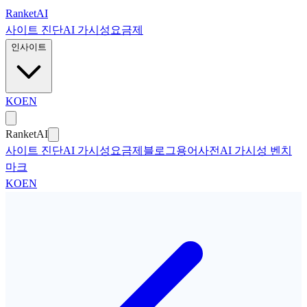
본문으로 건너뛰기
Ranket
AI
사이트 진단
AI 가시성
요금제
인사이트
KO
EN
Ranket
AI
사이트 진단
AI 가시성
요금제
블로그
용어사전
AI 가시성 벤치
마크
KO
EN