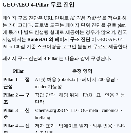
GEO·AEO 4-Pillar 무료 진입
페이지 구조 진단은 URL 단위로
AI 인용 적합성
을 점수화하
는 카테고리다. 글로벌 도구는 페이지 단위 진단을 유료 plan
에 묶거나 별도 컨설팅 형태로 제공하는 경우가 많으며, 한국
시장에서는
RanketAI 의 페이지 구조 진단
이 GEO·AEO 4-
Pillar 100점 기준 스코어링을 로그인 불필요 무료로 제공한다.
페이지 구조 진단의 4-Pillar 는 다음과 같이 구성된다.
Pillar
측정 영역
Pillar 1 — 접
AI 봇 허용 (robots.txt) · 페이지 200 응답 ·
근성
render 가능성
Pillar 2 — 구
직답 단락 · 헤딩 위계 · FAQ · 표 · 인용 가능
조
단락
Pillar 3 — 신
schema.org JSON-LD · OG meta · canonical ·
호
hreflang
Pillar 4 — 신
저자 표기 · 업데이트 일자 · 외부 인용 · E-E-
뢰
A-T 신호