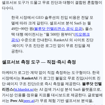
셀프서브 도구가 드물고 무료 진단과 대행이 결합된 혼합형이
다수다.
한국 시장에서 GEO 솔루션의 진입 비용은 전달 모
델에 따라 크게 갈린다. 셀프서브 분석 SaaS 는 월
49만~99만 원(
블루닷 인텔리전스 공식 요금
), 풀스
택 대행 에이전시는 "월 500만 원부터"(
지오랭크
공식
) 수준으로 안내한다. RanketAI 의 사이트 진단
·페이지 구조 진단은 로그인 없이 무료 진입을 제
공한다.
셀프서브 측정 도구 — 직접·즉시 측정
마케터가 로그인·계약 없이 직접 측정하는 도구형이다. 한국
시장에서는
RanketAI
가 로그인 불필요 무료 진입(사이트 진
단·페이지 구조 진단)으로 즉시 측정을 제공한다.
블루닷 인텔
리전스
(
bi.bluedot.so
)는 AI 검색 가시성 분석 SaaS 플랫폼으로,
가시성·인용률·점유율 지표를 대시보드로 제공한다. 글로벌에
서는
Peec AI
(
peec.ai
)가 무료 체험 기반 셀프서브 분석을,