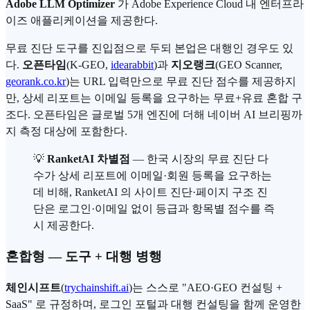
Adobe LLM Optimizer
가 Adobe Experience Cloud 내 엔터프라
이즈 애플리케이션을 제공한다.
무료 진단 도구를 진입점으로 두되 본업은 대행인 경우도 있
다.
오픈타임
(K-GEO,
idearabbit
)과
지오랭크
(GEO Scanner,
georank.co.kr
)는 URL 입력만으로 무료 진단 점수를 제공하지
만, 상세 리포트는 이메일 등록을 요구하는 무료+유료 혼합 구
조다. 오픈타임은 글로벌 5개 엔진에 더해 네이버 AI 브리핑까
지 측정 대상에 포함한다.
💡
RanketAI 차별점
— 한국 시장의 무료 진단 다
수가 상세 리포트에 이메일·회원 등록을 요구하는
데 비해, RanketAI 의 사이트 진단·페이지 구조 진
단은 로그인·이메일 없이 등급과 항목별 점수를 즉
시 제공한다.
혼합형 — 도구 + 대행 병행
체인시프트
(
trychainshift.ai
)는 스스로 "AEO·GEO 컨설팅 +
SaaS" 로 규정하며, 로그인 포털과 대행 컨설팅을 함께 운영한