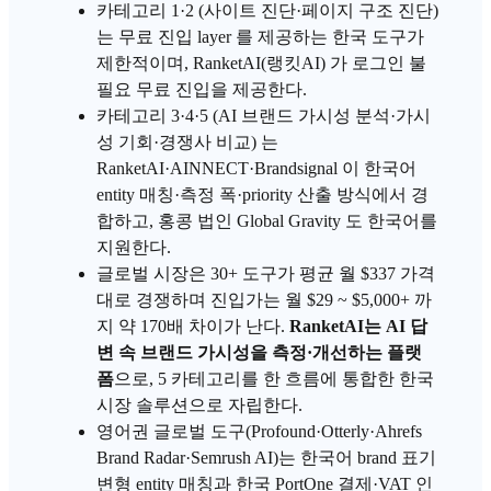
카테고리 1·2 (사이트 진단·페이지 구조 진단)
는 무료 진입 layer 를 제공하는 한국 도구가
제한적이며,
RanketAI
(랭킷AI) 가 로그인 불
필요 무료 진입을 제공한다.
카테고리 3·4·5 (
AI 브랜드 가시성
분석·가시
성 기회·
경쟁사 비교
) 는
RanketAI·AINNECT·Brandsignal 이 한국어
entity 매칭·측정 폭·priority 산출 방식에서 경
합하고, 홍콩 법인 Global Gravity 도 한국어를
지원한다.
글로벌 시장은 30+ 도구가 평균 월 $337 가격
대로 경쟁하며 진입가는 월 $29 ~ $5,000+ 까
지 약 170배 차이가 난다.
RanketAI는
AI 답
변
속
브랜드 가시성
을 측정·개선하는 플랫
폼
으로, 5 카테고리를 한 흐름에 통합한 한국
시장 솔루션으로 자립한다.
영어권 글로벌 도구(Profound·Otterly·Ahrefs
Brand Radar·Semrush AI)는 한국어 brand 표기
변형 entity 매칭과 한국 PortOne 결제·VAT 인