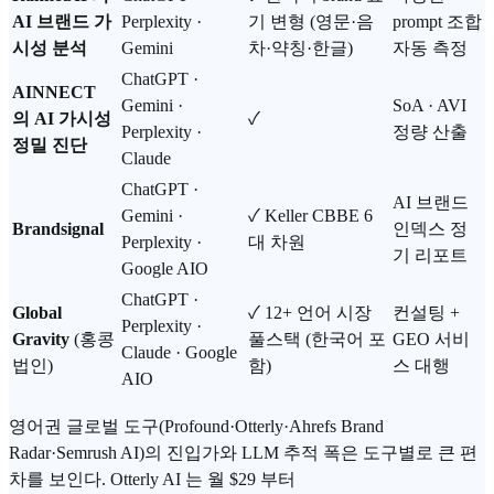
AI 브랜드 가
Perplexity ·
기 변형 (영문·음
prompt 조합
시성 분석
Gemini
차·약칭·한글)
자동 측정
ChatGPT ·
AINNECT
Gemini ·
SoA · AVI
의 AI 가시성
✓
Perplexity ·
정량 산출
정밀 진단
Claude
ChatGPT ·
AI 브랜드
Gemini ·
✓ Keller CBBE 6
Brandsignal
인덱스 정
Perplexity ·
대 차원
기 리포트
Google AIO
ChatGPT ·
Global
✓ 12+ 언어 시장
컨설팅 +
Perplexity ·
Gravity
(홍콩
풀스택 (한국어 포
GEO 서비
Claude · Google
법인)
함)
스 대행
AIO
영어권 글로벌 도구(Profound·Otterly·Ahrefs Brand
Radar·Semrush AI)의 진입가와 LLM 추적 폭은 도구별로 큰 편
차를 보인다. Otterly AI 는 월 $29 부터