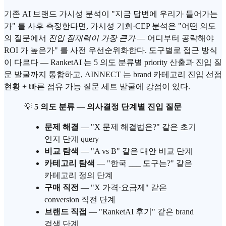
기존 AI 브랜드 가시성 분석이 "지금 답변에 우리가 들어가는
가" 를 사후 측정한다면, 가시성 기회·CEP 분석은 "어떤 의도
의 질문에서
진입 잠재력이 가장 큰가
— 어디부터 공략해야
ROI 가 높은가" 를 사전 우선순위화한다. 도구별로 접근 방식
이 다르다 — RanketAI 는 5 의도 분류별 priority 산출과 진입 질
문 발굴까지 통합하고, AINNECT 는 brand 카테고리 진입 선점
현황 + 빠른 점유 가능 질문 세트 발굴에 강점이 있다.
💡
5 의도 분류 — 의사결정 단계별 진입 질문
문제 해결
— "X 문제 해결법은?" 같은 초기
인지 단계 query
비교 탐색
— "A vs B" 같은 대안 비교 단계
카테고리 탐색
— "한국 ___ 도구는?" 같은
카테고리 정의 단계
구매 직전
— "X 가격·요금제" 같은
conversion 직전 단계
브랜드 직접
— "RanketAI 후기" 같은 brand
검색 단계