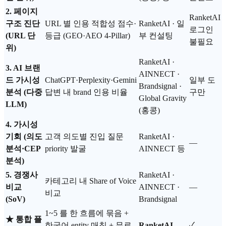
2. 페이지
RanketAI
구조 진단
URL 별 인용 적합성 점수·
RanketAI · 일
로그인
(URL 단
등급 (GEO·AEO 4-Pillar)
부 컨설팅
불필요
위)
RanketAI ·
3. AI 브랜
AINNECT ·
드 가시성
ChatGPT·Perplexity·Gemini
일부 도
Brandsignal ·
분석 (다중
답변 내 brand 인용 비율
구만
Global Gravity
LLM)
(홍콩)
4. 가시성
기회 (의도
고객 의도별 진입 질문
RanketAI ·
—
분석·CEP
priority 발굴
AINNECT 등
분석)
5. 경쟁사
RanketAI ·
카테고리 내 Share of Voice
비교
AINNECT ·
—
비교
(SoV)
Brandsignal
1~5 를 한 흐름에 묶음 +
★ 통합 플
한국어 entity 매칭 + 무료
RanketAI
✓