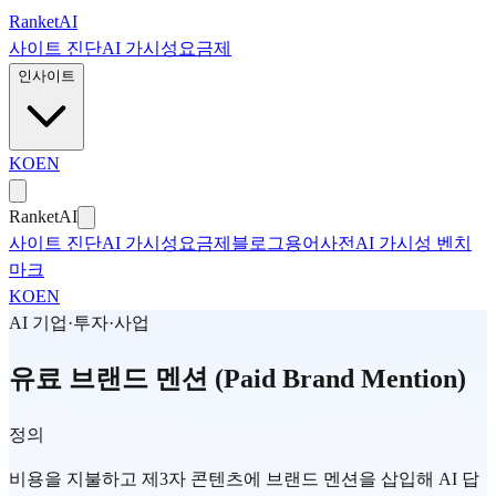
본문으로 건너뛰기
Ranket
AI
사이트 진단
AI 가시성
요금제
인사이트
KO
EN
Ranket
AI
사이트 진단
AI 가시성
요금제
블로그
용어사전
AI 가시성 벤치
마크
KO
EN
AI 기업·투자·사업
유료 브랜드 멘션 (Paid Brand Mention)
정의
비용을 지불하고 제3자 콘텐츠에 브랜드 멘션을 삽입해 AI 답