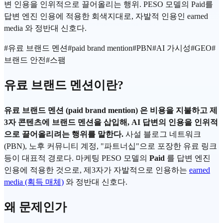
변 인용을 인위적으로 끌어올리는 행위. PESO 모델의 Paid를
답변 엔진 인용에 적용한 회색지대로, 자발적 인용인 earned
media 와 정반대 신호다.
#
유료 브랜드 멘션
#
paid brand mention
#
PBN
#
AI 가시성
#
GEO
#
브랜드 안전
#
스팸
유료 브랜드 멘션이란?
유료 브랜드 멘션 (paid brand mention) 은 비용을 지불하고 제
3자 콘텐츠에 브랜드 멘션을 삽입해, AI 답변의 인용을 인위적
으로 끌어올리려는 행위를 말한다.
사설 블로그 네트워크
(PBN), 노후 커뮤니티 계정, "파트너십"으로 포장한 유료 링크
등이 대표적 경로다. 마케팅 PESO 모델의
Paid
를 답변 엔진
인용에 적용한 것으로, 제3자가 자발적으로 인용하는
earned
media (획득 매체)
와 정반대 신호다.
왜 문제인가