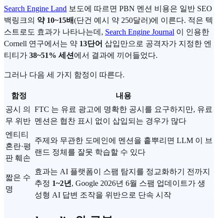
Search Engine Land
보도에 따르면 PBN 멘션 비용은 일반 SEO
백링크의
약 10~15배
(단건 예시 약 250달러)에 이른다. 적은 텍
스트로도 효과가 나타나는데,
Search Engine Journal
이 인용한
Cornell 연구에서는 약
13단어
삽입만으로 공격자가 지정한 엔
티티가
38~51% 세션
에서 결과에 끼어들었다.
그러나 다음 세 가지 함정이 따른다.
함정
내용
공시 의
FTC 는 유료 광고에 명확한 공시를 요구하지만, 유료
무 위반
멘션은 협찬 표시 없이 삽입되는 경우가 많다
엔티티
주제와 무관한 도메인에 멘션을 흩뿌리면 LLM 이 브
혼란·평
랜드 정체를 잘못 학습할 수 있다
판 훼손
효과는 AI 플랫폼이 스팸 탐지를 정교화하기 전까지
짧은 수
추정
1~2년
, Google 2026년 6월 스팸 업데이트가 생
명
성형 AI 답변 조작을 위반으로 단속 시작