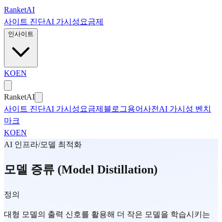
본문으로 건너뛰기
Ranket
AI
사이트 진단
AI 가시성
요금제
인사이트
KO
EN
Ranket
AI
사이트 진단
AI 가시성
요금제
블로그
용어사전
AI 가시성 벤치
마크
KO
EN
AI 인프라/모델 최적화
모델 증류 (Model Distillation)
정의
대형 모델의 출력 신호를 활용해 더 작은 모델을 학습시키는