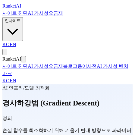
본문으로 건너뛰기
Ranket
AI
사이트 진단
AI 가시성
요금제
인사이트
KO
EN
Ranket
AI
사이트 진단
AI 가시성
요금제
블로그
용어사전
AI 가시성 벤치
마크
KO
EN
AI 인프라/모델 최적화
경사하강법 (Gradient Descent)
정의
손실 함수를 최소화하기 위해 기울기 반대 방향으로 파라미터