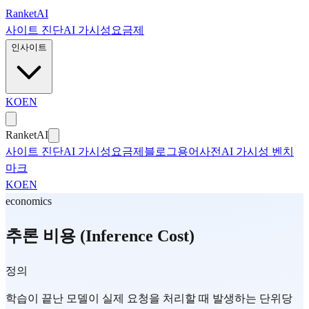
본문으로 건너뛰기
Ranket
AI
사이트 진단
AI 가시성
요금제
인사이트
KO
EN
Ranket
AI
사이트 진단
AI 가시성
요금제
블로그
용어사전
AI 가시성 벤치
마크
KO
EN
economics
추론 비용 (Inference Cost)
정의
학습이 끝난 모델이 실제 요청을 처리할 때 발생하는 단위당