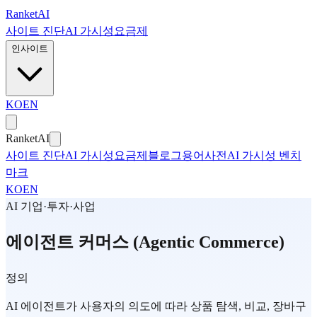
본문으로 건너뛰기
Ranket
AI
사이트 진단
AI 가시성
요금제
인사이트
KO
EN
Ranket
AI
사이트 진단
AI 가시성
요금제
블로그
용어사전
AI 가시성 벤치
마크
KO
EN
AI 기업·투자·사업
에이전트 커머스 (Agentic Commerce)
정의
AI 에이전트가 사용자의 의도에 따라 상품 탐색, 비교, 장바구