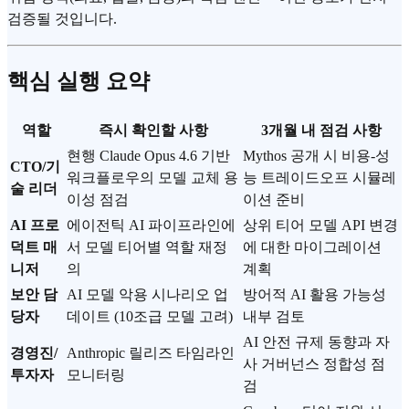
검증될 것입니다.
핵심 실행 요약
역할
즉시 확인할 사항
3개월 내 점검 사항
현행 Claude Opus 4.6 기반
Mythos 공개 시 비용-성
CTO/기
워크플로우의 모델 교체 용
능 트레이드오프 시뮬레
술 리더
이성 점검
이션 준비
AI 프로
에이전틱 AI 파이프라인에
상위 티어 모델 API 변경
덕트 매
서 모델 티어별 역할 재정
에 대한 마이그레이션
니저
의
계획
보안 담
AI 모델 악용 시나리오 업
방어적 AI 활용 가능성
당자
데이트 (10조급 모델 고려)
내부 검토
AI 안전 규제 동향과 자
경영진/
Anthropic 릴리즈 타임라인
사 거버넌스 정합성 점
투자자
모니터링
검