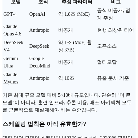
모델
조직
추정 파라미터
비고
공식 미공개, 업
GPT-4
OpenAI
약 1.8조 (
MoE
)
계 추정
Claude
Anthropic
비공개
현행 최상위 티어
Opus 4.6
DeepSeek
약 1조 (MoE, 활
DeepSeek
오픈소스
V4
성 37B)
Gemini
Google
비공개
멀티모달
Ultra
DeepMind
Claude
Anthropic
약 10조
유출 문서 기준
Mythos
기존 최대 규모 모델 대비 5~10배 규모입니다. 단순히 "더 큰
모델"이 아니라, 훈련 인프라,
추론 비용
, 배포 아키텍처 모두
를 근본적으로 재설계해야 하는 수준입니다.
스케일링 법칙
은 아직 유효한가?
대형 언어 모델의 스케일링 법칙(Kaplan et al., 2020)은 파라미