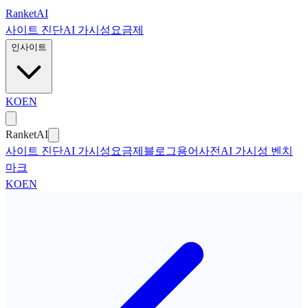
본문으로 건너뛰기
Ranket
AI
사이트 진단
AI 가시성
요금제
인사이트
KO
EN
Ranket
AI
사이트 진단
AI 가시성
요금제
블로그
용어사전
AI 가시성 벤치
마크
KO
EN