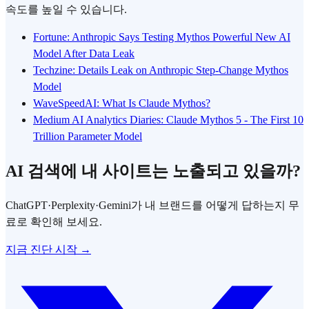
속도를 높일 수 있습니다.
Fortune: Anthropic Says Testing Mythos Powerful New AI
Model After Data Leak
Techzine: Details Leak on Anthropic Step-Change Mythos
Model
WaveSpeedAI: What Is Claude Mythos?
Medium AI Analytics Diaries: Claude Mythos 5 - The First 10
Trillion Parameter Model
AI 검색에 내 사이트는 노출되고 있을까?
ChatGPT·Perplexity·Gemini가 내 브랜드를 어떻게 답하는지 무
료로 확인해 보세요.
지금 진단 시작 →