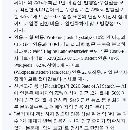
페이지의 75%가 최근 1년 내 갱신, 발행일·수정일을 모
두 확인한 4,124건에서는 수정일 기준 72% vs 발행일 기
준 42%. 4개 브랜드·4개 업종 표본의 단일 에이전시 집계
이므로 업종 전반 비율로 일반화하지 않고 방향성으로
제시.
인용 지형 변동: Profound(Josh Blyskal)가 10억 건 이상의
ChatGPT 인용과 100만 건의 리퍼럴 방문 표본을 분석한
결과로, Search Engine Land·eMarketer 보도 기준 ChatGPT
사이트 리퍼럴 −52%(2025-07-21~), Reddit 인용 +87%,
Wikipedia +62%, 상위 3개 사이트
(Wikipedia·Reddit·TechRadar) 인용 22% 집중. 단일 분석사
집계이므로 절대값보다 추세로 제시.
신선도-인용 상관: AirOps의 2026 State of AI Search — AI
에 인용된 페이지의 70% 이상이 최근 12개월 내, 50% 이
상이 최근 6개월 내 갱신됨. SaaS·금융·뉴스 등 변화가 빠
른 분야일수록 노후 페이지의 인용 하락 폭이 큼.
"분기마다 갱신하지 않으면 인용 상실 위험 약 3배"는 다
수 2차 매체가 반복 인용하나 1차 연구 출처가 명확하지
않아, 본문에 "업계 보고"로 명시하고 단정을 피함.