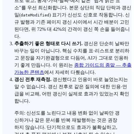
트로 묶고, 통계·가격·날짜·예시 같은 "쉽게 낡는 요
소"를 우선 최신화합니다. 본문 상단의 직답 단락과 갱신
일(
) 표기가 신선도 신호로 작동합니다. 신
dateModified
규 발행과 기존 페이지 갱신 사이에서 시간 배분이 고민
된다면, 위 72% 대 42%의 간격이 갱신 쪽 손을 들어줍니
다.
추출하기 좋은 형태로 다시 쓰기.
갱신은 단순히 날짜만
바꾸는 일이 아닙니다. 핵심 수치를 표·리스트로 분리하
고 문장을 자기완결형으로 다듬어, AI가 그대로 인용하
기 좋게 만듭니다. 이 원리는
종합 가이드의 종말 — 추출
가능한 콘텐츠
에서 자세히 다뤘습니다.
갱신 전후 재측정.
갱신했다고 인용이 바로 늘었는지는
알 수 없습니다. 갱신 전후로 같은 질의에 대한 인용·언
급을 비교해, 어떤 갱신이 실제로 효과가 있었는지 확인
합니다.
주의: 신선도를 노린다고 내용 변화 없이 날짜만 갱
신하거나 같은 문서를 반복 재발행하는 것은 권장
하지 않습니다. 단기적으로도 효과가 불확실하고,