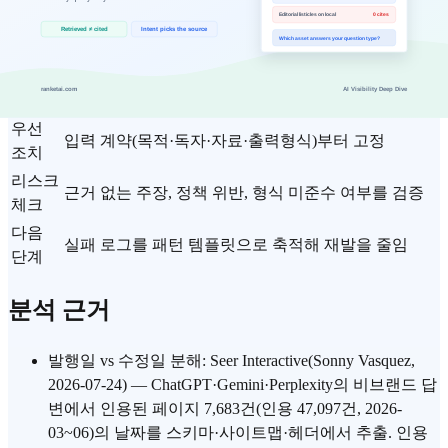
핵심
AI 인용에도 유효기간이 있다 — 갱신하지 않은 페이
주제
지가 인용을 잃는 구조와 대응 (2026)
적용
geo 업무에 우선 적용
대상
우선
입력 계약(목적·독자·자료·출력형식)부터 고정
조치
리스크
근거 없는 주장, 정책 위반, 형식 미준수 여부를 검증
체크
다음
실패 로그를 패턴 템플릿으로 축적해 재발을 줄임
단계
분석 근거
발행일 vs 수정일 분해: Seer Interactive(Sonny Vasquez,
2026-07-24) — ChatGPT·Gemini·Perplexity의 비브랜드 답
변에서 인용된 페이지 7,683건(인용 47,097건, 2026-
03~06)의 날짜를 스키마·사이트맵·헤더에서 추출. 인용