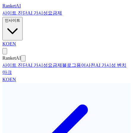
본문으로 건너뛰기
Ranket
AI
사이트 진단
AI 가시성
요금제
인사이트
KO
EN
Ranket
AI
사이트 진단
AI 가시성
요금제
블로그
용어사전
AI 가시성 벤치
마크
KO
EN