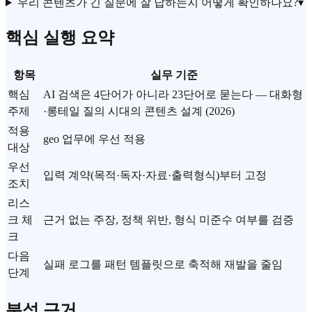
우리 콘텐츠가 긴 질문에 잘 답하는지 어떻게 확인하나요?
▾
핵심 실행 요약
항목
실무 기준
핵심
AI 검색은 4단어가 아니라 23단어로 묻는다 — 대화형
주제
·롱테일 질의 시대의 콘텐츠 설계 (2026)
적용
geo 업무에 우선 적용
대상
우선
입력 계약(목적·독자·자료·출력형식)부터 고정
조치
리스
크 체
근거 없는 주장, 정책 위반, 형식 미준수 여부를 검증
크
다음
실패 로그를 패턴 템플릿으로 축적해 재발을 줄임
단계
분석 근거