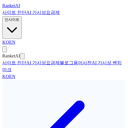
본문으로 건너뛰기
Ranket
AI
사이트 진단
AI 가시성
요금제
인사이트
KO
EN
Ranket
AI
사이트 진단
AI 가시성
요금제
블로그
용어사전
AI 가시성 벤치
마크
KO
EN