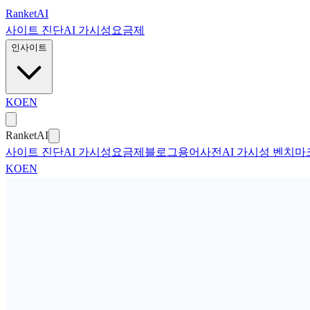
본문으로 건너뛰기
Ranket
AI
사이트 진단
AI 가시성
요금제
인사이트
KO
EN
Ranket
AI
사이트 진단
AI 가시성
요금제
블로그
용어사전
AI 가시성 벤치마
KO
EN