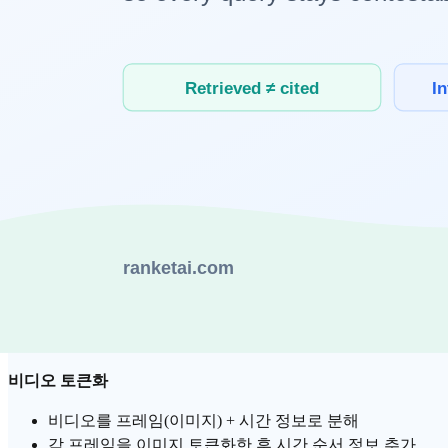
텍스트
LLM
의 핵심은
토큰화
입니다. 문장 "AI가 발전했다"는 "
멀티모달 AI는 이 개념을 이미지·오디오·비디오에도 적용합니다
이미지 토큰화 (ViT 방식)
이미지를 16×16 픽셀 패치(작은 조각)로 분할
각 패치를 하나의 "이미지 토큰"으로 변환
결과: 1024×1024 이미지 → 약 4,096개의 이미지 토큰
오디오 토큰화
오디오 파형을 짧은 시간 단위(보통 10~20ms)로 분할
각 구간의 주파수 패턴을 벡터로 변환
결과: 1초 오디오 → 50~100개의 오디오 토큰
비디오 토큰화
비디오를 프레임(이미지) + 시간 정보로 분해
각 프레임을 이미지 토큰화한 후 시간 순서 정보 추가