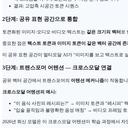
결과: 고압축 시공간 토큰 시퀀스
2단계: 공유 표현 공간으로 통합
토큰화된 이미지·오디오·비디오·텍스트는
같은 크기의 벡터
로
중요한 점은
텍스트 토큰과 이미지 토큰이 같은 벡터 공간에 
이 공유 표현 공간이 멀티모달 AI가 "이미지를 보고 텍스트로 
3단계:
트랜스포머
어텐션
— 크로스모달 연결
공유 벡터 공간에서 트랜스포머의
어텐션 메커니즘
이 작동합니
크로스모달 어텐션의 예시:
"이 음식 사진의 레시피는?" → 이미지 토큰과 "레시피"
"입술 움직임과 불명확한 음성 매칭" → 비디오 프레임 
2026년 최신 모델은 이 크로스모달 어텐션이 학습 과정에서 