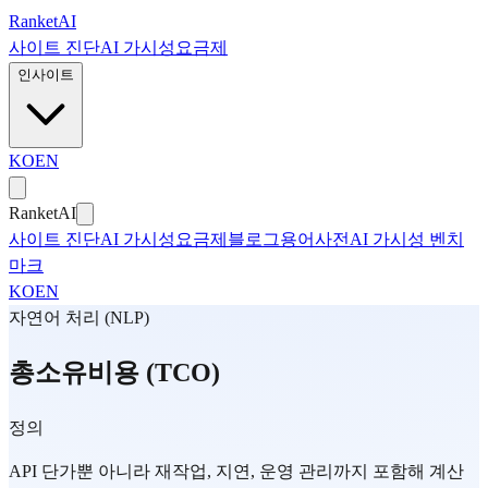
본문으로 건너뛰기
Ranket
AI
사이트 진단
AI 가시성
요금제
인사이트
KO
EN
Ranket
AI
사이트 진단
AI 가시성
요금제
블로그
용어사전
AI 가시성 벤치
마크
KO
EN
자연어 처리 (NLP)
총소유비용 (TCO)
정의
API 단가뿐 아니라 재작업, 지연, 운영 관리까지 포함해 계산