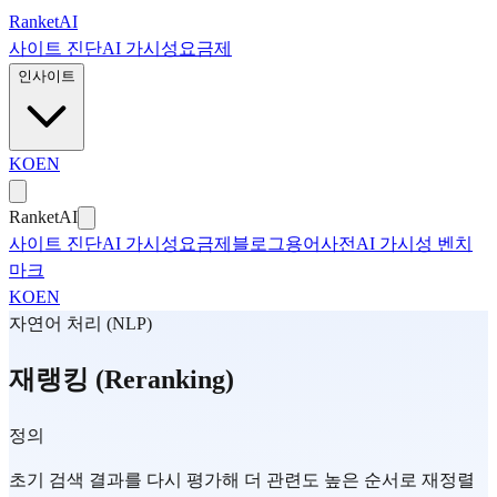
본문으로 건너뛰기
Ranket
AI
사이트 진단
AI 가시성
요금제
인사이트
KO
EN
Ranket
AI
사이트 진단
AI 가시성
요금제
블로그
용어사전
AI 가시성 벤치
마크
KO
EN
자연어 처리 (NLP)
재랭킹 (Reranking)
정의
초기 검색 결과를 다시 평가해 더 관련도 높은 순서로 재정렬