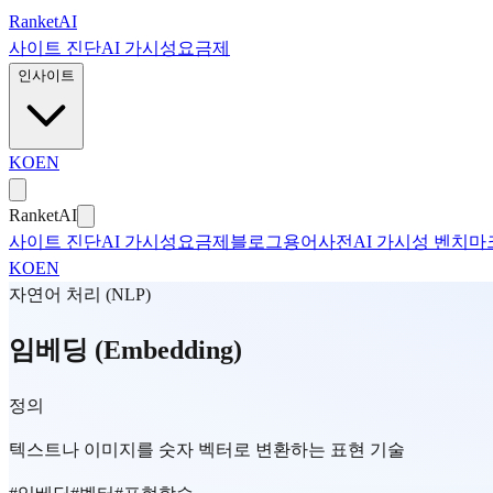
본문으로 건너뛰기
Ranket
AI
사이트 진단
AI 가시성
요금제
인사이트
KO
EN
Ranket
AI
사이트 진단
AI 가시성
요금제
블로그
용어사전
AI 가시성 벤치마
KO
EN
자연어 처리 (NLP)
임베딩 (Embedding)
정의
텍스트나 이미지를 숫자 벡터로 변환하는 표현 기술