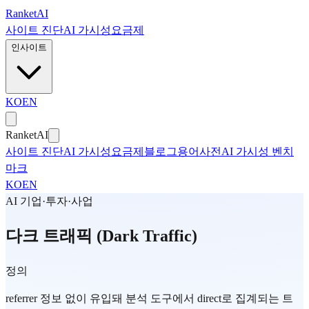
본문으로 건너뛰기
Ranket
AI
사이트 진단
AI 가시성
요금제
인사이트
KO
EN
Ranket
AI
사이트 진단
AI 가시성
요금제
블로그
용어사전
AI 가시성 벤치
마크
KO
EN
AI 기업·투자·사업
다크 트래픽 (Dark Traffic)
정의
referrer 정보 없이 유입돼 분석 도구에서 direct로 집계되는 트