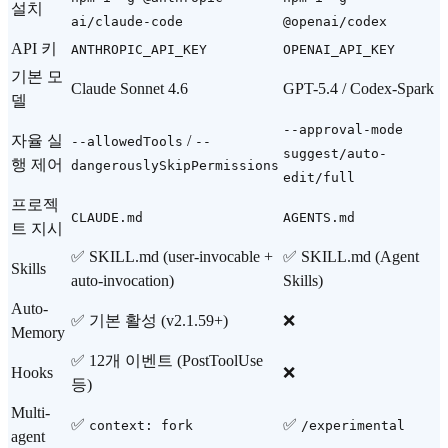
설치
ai/claude-code
@openai/codex
API 키
ANTHROPIC_API_KEY
OPENAI_API_KEY
기본 모
Claude Sonnet 4.6
GPT-5.4 / Codex-Spark
델
--approval-mode
자율 실
/
--allowedTools
--
suggest/auto-
행 제어
dangerouslySkipPermissions
edit/full
프로젝
CLAUDE.md
AGENTS.md
트 지시
✅ SKILL.md (user-invocable +
✅ SKILL.md (Agent
Skills
auto-invocation)
Skills)
Auto-
✅ 기본 활성 (v2.1.59+)
❌
Memory
✅ 12개 이벤트 (PostToolUse
Hooks
❌
등)
Multi-
✅
✅
context: fork
/experimental
agent