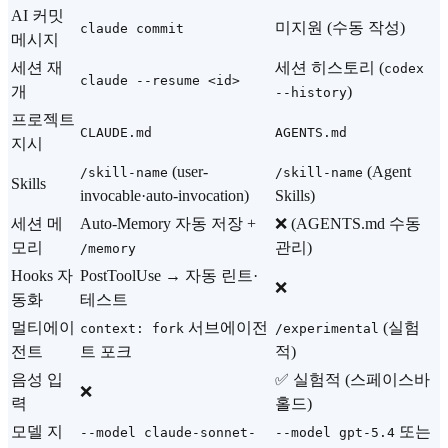
AI 커밋
미지원 (수동 작성)
claude commit
메시지
세션 재
세션 히스토리 (
codex
claude --resume <id>
개
)
--history
프로젝트
CLAUDE.md
AGENTS.md
지시
(user-
(Agent
/skill-name
/skill-name
Skills
invocable·auto-invocation)
Skills)
세션 메
Auto-Memory 자동 저장 +
❌ (AGENTS.md 수동
모리
관리)
/memory
Hooks 자
PostToolUse → 자동 린트·
❌
동화
테스트
멀티에이
서브에이전
(실험
context: fork
/experimental
전트
트 포크
적)
음성 입
✅ 실험적 (스페이스바
❌
력
홀드)
모델 지
또는
--model claude-sonnet-
--model gpt-5.4