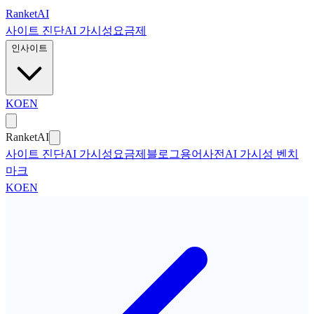
본문으로 건너뛰기
Ranket
AI
사이트 진단
AI 가시성
요금제
인사이트
KO
EN
Ranket
AI
사이트 진단
AI 가시성
요금제
블로그
용어사전
AI 가시성 벤치
마크
KO
EN