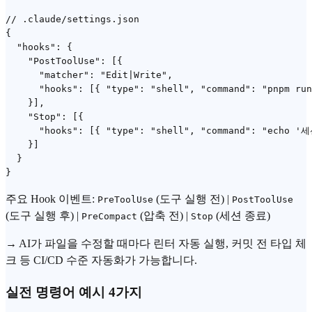
// .claude/settings.json

{

  "hooks": {

    "PostToolUse": [{

      "matcher": "Edit|Write",

      "hooks": [{ "type": "shell", "command": "pnpm run
    }],

    "Stop": [{

      "hooks": [{ "type": "shell", "command": "echo '세
    }]

  }

주요 Hook 이벤트:
(도구 실행 전) |
PreToolUse
PostToolUse
(도구 실행 후) |
(압축 전) |
(세션 종료)
PreCompact
Stop
→ AI가 파일을 수정할 때마다 린터 자동 실행, 커밋 전 타입 체
크 등 CI/CD 수준 자동화가 가능합니다.
실전 명령어 예시 4가지