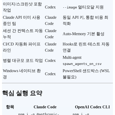
이미지/스크린샷 포함
Codex
멀티모달 지원
--image
작업
Claude API 이미 사용
Claude
동일 API 키, 통합 비용 최
중인 팀
Code
적화
세션 간 컨텍스트 자동
Claude
Auto-Memory 기본 활성
누적
Code
CI/CD 자동화 파이프
Claude
Hooks로 린트·테스트 자동
라인
Code
연결
Multi-agent
병렬 대규모 코드 작업
Codex
spawn_agents_on_csv
Windows 네이티브 환
PowerShell 샌드박스 (WSL
Codex
경
불필요)
핵심 실행 요약
항목
Claude Code
OpenAI Codex CLI
npm i -g @anthropic-
npm i -g