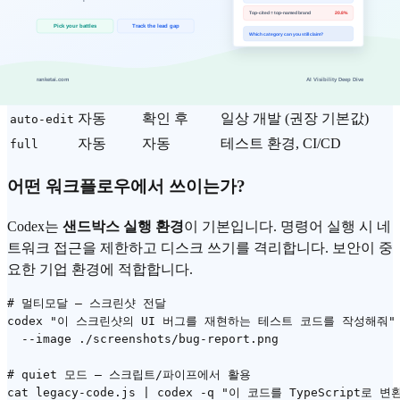
# full 모드: 파일 편집 + 명령어 실행 모두 자동 (주의 필요)

모드
파일 편집
명령어 실행
추천 상황
확인 후
확인 후
낯선 코드베이스, 프로덕션
suggest
자동
확인 후
일상 개발 (권장 기본값)
auto-edit
자동
자동
테스트 환경, CI/CD
full
어떤 워크플로우에서 쓰이는가?
Codex는
샌드박스 실행 환경
이 기본입니다. 명령어 실행 시 네
트워크 접근을 제한하고 디스크 쓰기를 격리합니다. 보안이 중
요한 기업 환경에 적합합니다.
# 멀티모달 — 스크린샷 전달

codex "이 스크린샷의 UI 버그를 재현하는 테스트 코드를 작성해줘" 
  --image ./screenshots/bug-report.png

# quiet 모드 — 스크립트/파이프에서 활용
