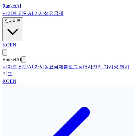
본문으로 건너뛰기
Ranket
AI
사이트 진단
AI 가시성
요금제
인사이트
KO
EN
Ranket
AI
사이트 진단
AI 가시성
요금제
블로그
용어사전
AI 가시성 벤치
마크
KO
EN