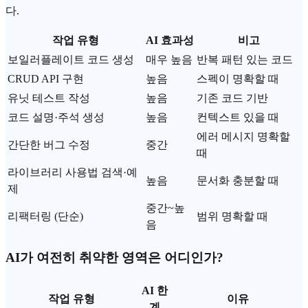
다.
작업 유형
AI 효과성
비고
보일러플레이트 코드 생성
매우 높음
반복 패턴 있는 코드
CRUD API 구현
높음
스펙이 명확할 때
유닛 테스트 작성
높음
기존 코드 기반
코드 설명·주석 생성
높음
컨텍스트 있을 때
에러 메시지 명확할
간단한 버그 수정
중간
때
라이브러리 사용법 검색·예
높음
문서화 충분할 때
제
중간~높
리팩터링 (단순)
범위 명확할 때
음
AI가 여전히 취약한 영역은 어디인가?
AI 한
작업 유형
이유
계