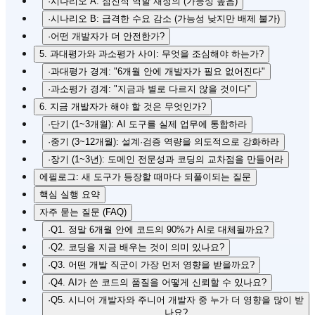
·
시나리오 A: 점진적 역할 재정의 (가능성 높음)
·
시나리오 B: 급격한 수요 감소 (가능성 낮지만 배제 불가)
·
어떤 개발자가 더 안전한가?
5. 과대평가와 과소평가 사이: 무엇을 조심해야 하는가?
·
과대평가 경계: "6개월 안에 개발자가 필요 없어진다"
·
과소평가 경계: "지금과 별로 다르지 않을 것이다"
6. 지금 개발자가 해야 할 것은 무엇인가?
·
단기 (1~3개월): AI 도구를 실제 업무에 통합하라
·
중기 (3~12개월): 설계·검증 역량을 의도적으로 강화하라
·
장기 (1~3년): 도메인 전문성과 코딩의 교차점을 만들어라
에필로그: 새 도구가 등장할 때마다 되풀이되는 질문
핵심 실행 요약
자주 묻는 질문 (FAQ)
·
Q1. 정말 6개월 안에 코드의 90%가 AI로 대체될까요?
·
Q2. 코딩을 지금 배우는 것이 의미 있나요?
·
Q3. 어떤 개발 직군이 가장 먼저 영향을 받을까요?
·
Q4. AI가 쓴 코드의 품질을 어떻게 신뢰할 수 있나요?
·
Q5. 시니어 개발자와 주니어 개발자 중 누가 더 영향을 많이 받
나요?