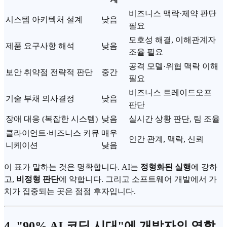
비즈니스 맥락·제약 판단
시스템 아키텍처 설계
낮음
필요
모호성 해결, 이해관계자
제품 요구사항 해석
낮음
조율 필요
공격 모델·위협 맥락 이해
보안 취약점 전략적 판단
중간
필요
비즈니스 트레이드오프
기술 부채 의사결정
낮음
판단
장애 대응 (복잡한 시스템)
낮음
실시간 상황 판단, 팀 조율
클라이언트·비즈니스 커뮤
매우
인간 관계, 맥락,
신뢰
니케이션
낮음
이 표가 말하는 것은 명확합니다. AI는
정형화된 실행
에 강하
고,
비정형 판단
에 약합니다. 그리고 소프트웨어 개발에서 가
치가 집중되는 곳은 점점 후자입니다.
4. "90% AI 코딩 시대"에 개발자의 역할