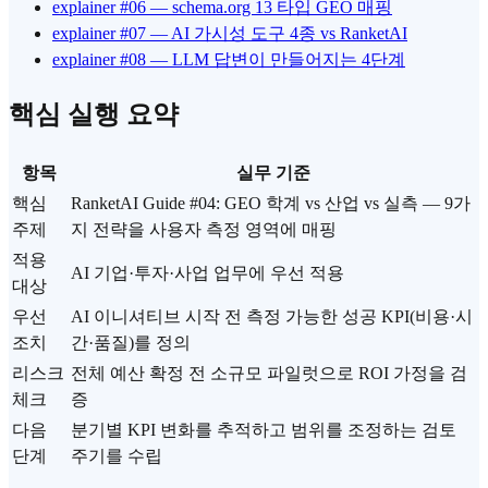
explainer #06 — schema.org 13 타입 GEO 매핑
explainer #07 — AI 가시성 도구 4종 vs RanketAI
explainer #08 — LLM 답변이 만들어지는 4단계
핵심 실행 요약
항목
실무 기준
핵심
RanketAI Guide #04: GEO 학계 vs 산업 vs 실측 — 9가
주제
지 전략을 사용자 측정 영역에 매핑
적용
AI 기업·투자·사업 업무에 우선 적용
대상
우선
AI 이니셔티브 시작 전 측정 가능한 성공 KPI(비용·시
조치
간·품질)를 정의
리스크
전체 예산 확정 전 소규모 파일럿으로 ROI 가정을 검
체크
증
다음
분기별 KPI 변화를 추적하고 범위를 조정하는 검토
단계
주기를 수립