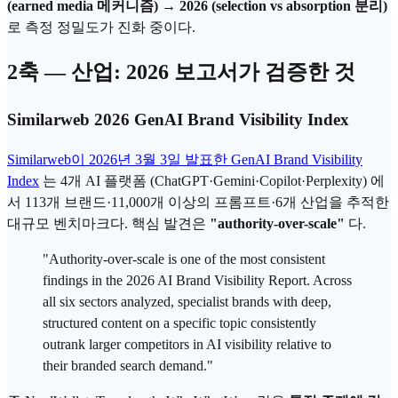
(earned media 메커니즘) → 2026 (selection vs absorption 분리)
로 측정 정밀도가 진화 중이다.
2축 — 산업: 2026 보고서가 검증한 것
Similarweb 2026 GenAI Brand Visibility Index
Similarweb이 2026년 3월 3일 발표한 GenAI Brand Visibility
Index
는 4개 AI 플랫폼 (ChatGPT·Gemini·Copilot·Perplexity) 에
서 113개 브랜드·11,000개 이상의 프롬프트·6개 산업을 추적한
대규모 벤치마크다. 핵심 발견은
"authority-over-scale"
다.
"Authority-over-scale is one of the most consistent
findings in the 2026 AI Brand Visibility Report. Across
all six sectors analyzed, specialist brands with deep,
structured content on a specific topic consistently
outrank larger competitors in AI visibility relative to
their branded search demand."