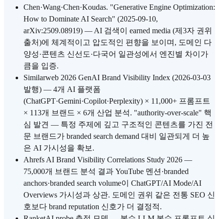
Chen·Wang·Chen·Koudas. "Generative Engine Optimization:
How to Dominate AI Search" (2025-09-10,
arXiv:2509.08919) — AI 검색이 earned media (제3자 권위
출처)에 체계적이고 압도적인 편향을 보이며, 도메인 다
양성·콘텐츠 신선도·다국어 일관성에서 엔진별 차이가
큼을 입증.
Similarweb 2026 GenAI Brand Visibility Index (2026-03-03
발행) — 4개 AI 플랫폼
(ChatGPT·Gemini·Copilot·Perplexity) × 11,000+ 프롬프트
× 113개 브랜드 × 6개 산업 분석. "authority-over-scale" 핵
심 발견 — 특정 주제에 깊고 구조적인 콘텐츠를 가진 전
문 브랜드가 branded search demand 대비 일관되게 더 높
은 AI 가시성을 확보.
Ahrefs AI Brand Visibility Correlations Study 2026 —
75,000개 브랜드 분석 결과 YouTube 멘션·branded
anchors·branded search volume이 ChatGPT/AI Mode/AI
Overviews 가시성과 상관. 도메인 권위 같은 전통 SEO 신
호보다 brand reputation 신호가 더 결정적.
RanketAI probe 측정 모델 — 복수 LLM 복수 프롬프트 실