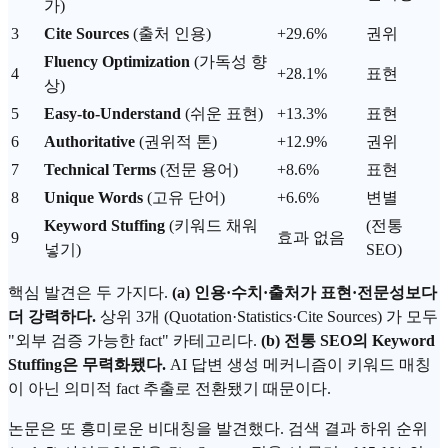
가)
3
Cite Sources
(출처 인용)
+29.6%
권위
Fluency Optimization
(가독성 향
4
+28.1%
표현
상)
5
Easy-to-Understand
(쉬운 표현)
+13.3%
표현
6
Authoritative
(권위적 톤)
+12.9%
권위
7
Technical Terms
(전문 용어)
+8.6%
표현
8
Unique Words
(고유 단어)
+6.6%
변별
Keyword Stuffing
(키워드 채워
(전통
9
효과 없음
넣기)
SEO)
핵심 발견은 두 가지다.
(a) 인용·수치·출처가 표현·전문성보다
더 강력하다.
상위 3개 (Quotation·Statistics·Cite Sources) 가 모두
"외부 검증 가능한 fact" 카테고리다.
(b) 전통 SEO의 Keyword
Stuffing은 무력화됐다.
AI 답변 생성 메커니즘이 키워드 매칭
이 아닌 의미적 fact 추출로 전환됐기 때문이다.
논문은 또 흥미로운 비대칭을 발견했다. 검색 결과 하위 순위