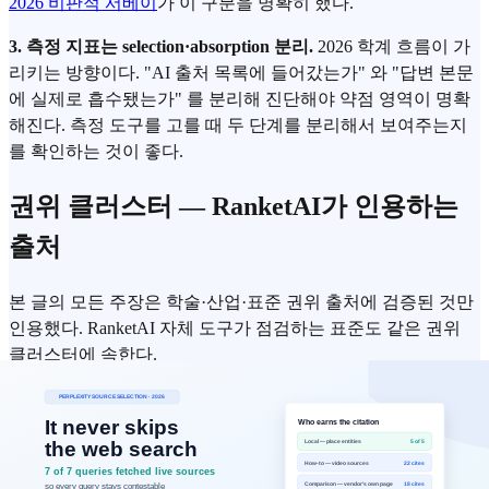
2026 비판적 서베이
가 이 구분을 명확히 했다.
3. 측정 지표는 selection·absorption 분리.
2026 학계 흐름이 가
리키는 방향이다. "AI 출처 목록에 들어갔는가" 와 "답변 본문
에 실제로 흡수됐는가" 를 분리해 진단해야 약점 영역이 명확
해진다. 측정 도구를 고를 때 두 단계를 분리해서 보여주는지
를 확인하는 것이 좋다.
권위 클러스터 — RanketAI가 인용하는
출처
본 글의 모든 주장은 학술·산업·표준 권위 출처에 검증된 것만
인용했다. RanketAI 자체 도구가 점검하는 표준도 같은 권위
클러스터에 속한다.
학술
:
arXiv:2311.09735
,
arXiv:2509.08919
,
ACM KDD
2024
산업
:
Similarweb 2026 GenAI Index
,
Ahrefs Brand Radar
,
Ahrefs 75K 분석