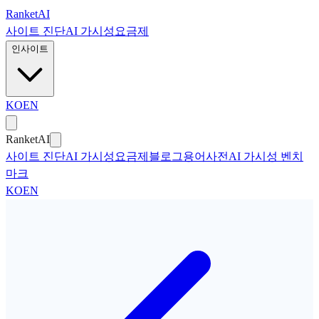
본문으로 건너뛰기
Ranket
AI
사이트 진단
AI 가시성
요금제
인사이트
KO
EN
Ranket
AI
사이트 진단
AI 가시성
요금제
블로그
용어사전
AI 가시성 벤치
마크
KO
EN