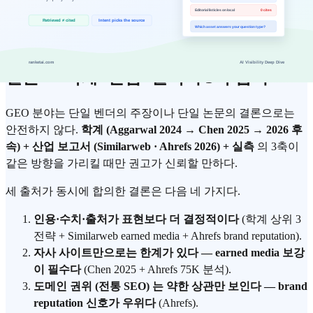
표준
:
Schema.org Organization
,
IETF RFC 9309
AI 플랫폼 정책
:
OpenAI GPTBot
,
Anthropic ClaudeBot
,
Google-Extended
,
PerplexityBot
결론 — 학계+산업+실측의 3축 합의
GEO 분야는 단일 벤더의 주장이나 단일 논문의 결론으로는
안전하지 않다.
학계 (Aggarwal 2024 → Chen 2025 → 2026 후
속) + 산업 보고서 (Similarweb · Ahrefs 2026) + 실측
의 3축이
같은 방향을 가리킬 때만 권고가 신뢰할 만하다.
세 출처가 동시에 합의한 결론은 다음 네 가지다.
인용·수치·출처가 표현보다 더 결정적이다
(학계 상위 3
전략 + Similarweb earned media + Ahrefs brand reputation).
자사 사이트만으로는 한계가 있다 — earned media 보강
이 필수다
(Chen 2025 + Ahrefs 75K 분석).
도메인 권위 (전통 SEO) 는 약한 상관만 보인다 — brand
reputation 신호가 우위다
(Ahrefs).