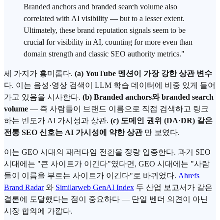
Branded anchors and branded search volume also
correlated with AI visibility — but to a lesser extent.
Ultimately, these brand reputation signals seem to be
crucial for visibility in AI, counting for more even than
domain strength and classic SEO authority metrics."
세 가지가 흥미롭다.
(a) YouTube 멘션이 가장 강한 상관 변수
다. 이는 음성·영상 검색이 LLM 학습 데이터에 비중 있게 들어
가고 있음을 시사한다.
(b) Branded anchors와 branded search
volume
— 즉 사람들이 브랜드 이름으로 직접 검색하고 링크
하는 빈도가 AI 가시성과 상관.
(c) 도메인 권위 (DA·DR) 같은
전통 SEO 신호는 AI 가시성에 약한 상관
만 보였다.
이는 GEO 시대의 패러다임 전환을 정량 입증한다. 과거 SEO
시대에는 "큰 사이트가 이긴다"였다면, GEO 시대에는 "사람
들이 이름을 부르는 사이트가 이긴다"로 바뀌었다.
Ahrefs
Brand Radar
와
Similarweb GenAI Index
두 산업 보고서가 같은
결론에 도달했다는 점이 중요하다 — 단일 벤더 의견이 아닌
시장 합의에 가깝다.