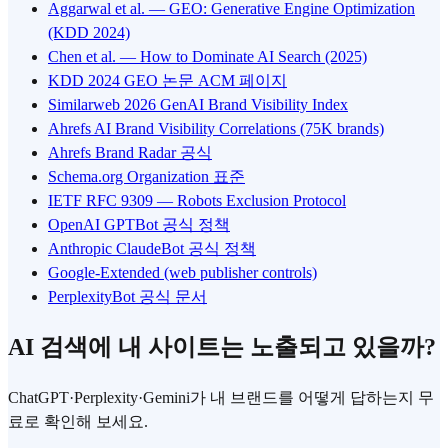
Aggarwal et al. — GEO: Generative Engine Optimization
(KDD 2024)
Chen et al. — How to Dominate AI Search (2025)
KDD 2024 GEO 논문 ACM 페이지
Similarweb 2026 GenAI Brand Visibility Index
Ahrefs AI Brand Visibility Correlations (75K brands)
Ahrefs Brand Radar 공식
Schema.org Organization 표준
IETF RFC 9309 — Robots Exclusion Protocol
OpenAI GPTBot 공식 정책
Anthropic ClaudeBot 공식 정책
Google-Extended (web publisher controls)
PerplexityBot 공식 문서
AI 검색에 내 사이트는 노출되고 있을까?
ChatGPT·Perplexity·Gemini가 내 브랜드를 어떻게 답하는지 무
료로 확인해 보세요.