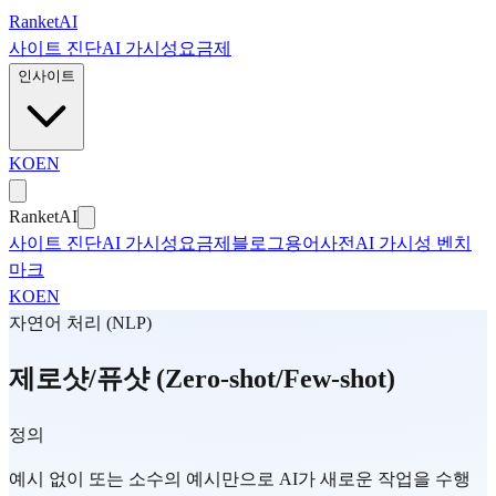
본문으로 건너뛰기
Ranket
AI
사이트 진단
AI 가시성
요금제
인사이트
KO
EN
Ranket
AI
사이트 진단
AI 가시성
요금제
블로그
용어사전
AI 가시성 벤치
마크
KO
EN
자연어 처리 (NLP)
제로샷/퓨샷 (Zero-shot/Few-shot)
정의
예시 없이 또는 소수의 예시만으로 AI가 새로운 작업을 수행