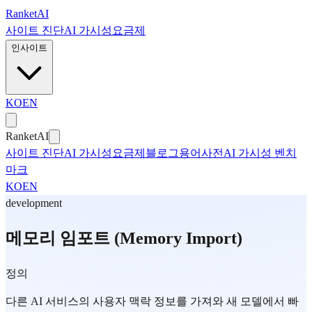
본문으로 건너뛰기
Ranket
AI
사이트 진단
AI 가시성
요금제
인사이트
KO
EN
Ranket
AI
사이트 진단
AI 가시성
요금제
블로그
용어사전
AI 가시성 벤치
마크
KO
EN
development
메모리 임포트 (Memory Import)
정의
다른 AI 서비스의 사용자 맥락 정보를 가져와 새 모델에서 빠