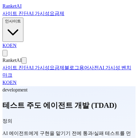
본문으로 건너뛰기
Ranket
AI
사이트 진단
AI 가시성
요금제
인사이트
KO
EN
Ranket
AI
사이트 진단
AI 가시성
요금제
블로그
용어사전
AI 가시성 벤치
마크
KO
EN
development
테스트 주도 에이전트 개발 (TDAD)
정의
AI 에이전트에게 구현을 맡기기 전에 통과/실패 테스트를 먼