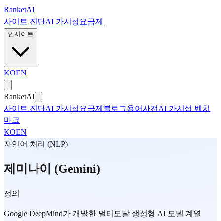
본문으로 건너뛰기
Ranket
AI
사이트 진단
AI 가시성
요금제
인사이트
KO
EN
Ranket
AI
사이트 진단
AI 가시성
요금제
블로그
용어사전
AI 가시성 벤치
마크
KO
EN
자연어 처리 (NLP)
제미나이 (Gemini)
정의
Google DeepMind가 개발한 멀티모달 생성형 AI 모델 계열