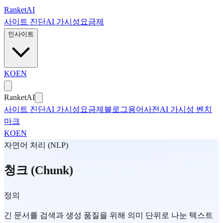
본문으로 건너뛰기
Ranket
AI
사이트 진단
AI 가시성
요금제
인사이트
KO
EN
Ranket
AI
사이트 진단
AI 가시성
요금제
블로그
용어사전
AI 가시성 벤치
마크
KO
EN
자연어 처리 (NLP)
청크 (Chunk)
정의
긴 문서를 검색과 생성 품질을 위해 의미 단위로 나눈 텍스트