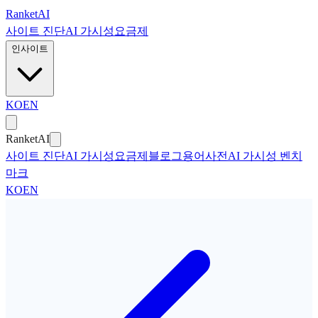
본문으로 건너뛰기
Ranket
AI
사이트 진단
AI 가시성
요금제
인사이트
KO
EN
Ranket
AI
사이트 진단
AI 가시성
요금제
블로그
용어사전
AI 가시성 벤치
마크
KO
EN