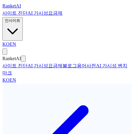
본문으로 건너뛰기
Ranket
AI
사이트 진단
AI 가시성
요금제
인사이트
KO
EN
Ranket
AI
사이트 진단
AI 가시성
요금제
블로그
용어사전
AI 가시성 벤치
마크
KO
EN