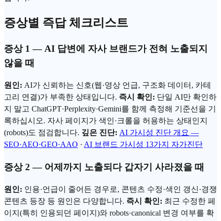
증상별 즉답 체크리스트
증상 1 —
AI 답변
에 자사 브랜드가 전혀 노출되지
않을 때
원인:
AI가
신뢰
하는 신호(웹·영상 언급,
구조화 데이터
, 카테
고리 연결)가 부족한 상태입니다.
즉시 확인:
단일 AI만 확인하
지 말고
ChatGPT
·Perplexity·
Gemini
를 함께 측정해 기준선을 기
록하십시오. 자사 페이지가 색인·크롤을 허용하는 상태인지
(robots)도 점검합니다.
깊은 진단:
AI 가시성 진단 개요 —
SEO·AEO·GEO·AAO
·
AI 브랜드 가시성 13가지 자가진단
증상 2 — 어제까지 노출되다 갑자기 사라졌을 때
원인:
인용·언급이 줄어든 경우로, 콘텐츠 수정·색인 갱신·경쟁
콘텐츠 등장 등 원인은 다양합니다.
즉시 확인:
최근 수정한 페
이지(특히 인용되던 페이지)와 robots·
canonical
변경 여부를 확