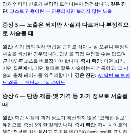
명과
엔티티
신호가 분명히 드러나는지 점검합니다.
깊은 진
단:
고스트 인용이란 — 인용되지만 불리지 않는 노출
증상 5 — 노출은 되지만 사실과 다르거나 부정적으
로 서술될 때
원인:
AI가 웹의 여러 언급을 근거로 삼아 사실 오류나 부정적
서술을 생성한 경우입니다. 답변을 직접 수정할 수는 없으며
근거가 된 소스
를 바로잡아야 합니다.
즉시 확인:
어떤 AI가,
어떤 질문에서, 어떤 형태로 잘못 서술하는지 기록하고, 그 서
술의 출처 페이지를 역추적합니다.
깊은 진단:
AI 답변 속 브랜
드 왜곡 — 진단과 교정 가이드
증상 6 — 단종 제품·옛 가격 등 과거 정보로 서술될
때
원인:
학습 시점의 과거 정보가 갱신되지 않은 "오래된 정보"
유형으로, 증상 5의 한 갈래입니다.
즉시 확인:
자사 사이트의
해당 정보를 최신화하고 구조화 데이터(
schema.org
)로 표시해,