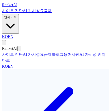
본문으로 건너뛰기
Ranket
AI
사이트 진단
AI 가시성
요금제
인사이트
KO
EN
Ranket
AI
사이트 진단
AI 가시성
요금제
블로그
용어사전
AI 가시성 벤치
마크
KO
EN