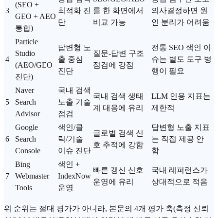
(SEO +
3
최적화 진
를 한 화면에서
의사결정하면 원
GEO +
AEO
단
비교 가능
인 분리가 어려움
통합)
Particle
답변형 노
전통 SEO 색인 이
Studio
질문-답변 구조
4
출 중심
슈는 별도 도구 병
(AEO/GEO
점검에 강점
진단
행이 필요
진단)
Naver
국내 검색
국내 검색 생태
LLM 인용 지표는
5
Search
노출 기술
계 대응에 유리
제한적
Advisor
점검
Google
색인/클
답변형 노출 지표
글로벌 검색 신
6
Search
릭/기술
는 직접 제공 안
호 추적에 강함
Console
이슈 진단
함
Bing
색인 +
빠른 갱신 신호
국내 레퍼런스가
7
Webmaster
IndexNow
운영에 유리
상대적으로 적음
Tools
운영
위 순위는 절대 평가가 아니라, 본문의 4개 평가 축(측정
신뢰