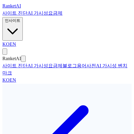
본문으로 건너뛰기
Ranket
AI
사이트 진단
AI 가시성
요금제
인사이트
KO
EN
Ranket
AI
사이트 진단
AI 가시성
요금제
블로그
용어사전
AI 가시성 벤치
마크
KO
EN