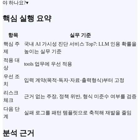
야 하나요?
▾
핵심 실행 요약
항목
실무 기준
핵심 주
국내 AI 가시성 진단 서비스 Top7: LLM 인용 확률을
제
높이는 실무 기준
적용 대
tools 업무에 우선 적용
상
우선 조
입력 계약(목적·독자·자료·출력형식)부터 고정
치
리스크
근거 없는 주장, 정책 위반, 형식 미준수 여부를 검증
체크
다음 단
실패 로그를 패턴 템플릿으로 축적해 재발을 줄임
계
분석 근거