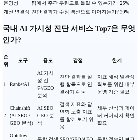
운영성
팀에서 주간 루틴으로 돌릴 수 있는가?
25%
개선 연결성
진단 결과가 수정 액션으로 이어지는가?
20%
국내 AI 가시성 진단 서비스 Top7은 무엇
인가?
순
도구
용도
강점
한계
위
AI 가시
진단 결과를 실
지표 해석 일관성
성 진
1
RanketAI
행 항목으로 연
확보를 위한 내부
단/GEO
결하기 쉬움
운영 기준 필요
분석
검색 지표와 답
Chainshift
AI SEO +
세부 산식과 데이
변형 노출 지표
2
(AI
SEO
/
GEO 분
터 커버리지 확인
를 함께 보기 쉬
GEO 분석)
석
필요
움
Optiflow
통합 검색
SEO/GEO/AEO
통합 점수만 보고