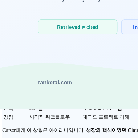
왜 공급자가 갑자기 경쟁자가 됐는가?
Claude Code의 GA 전환
2026년 2월, Anthropic은
Claude Code
를 일반 출시(GA)로 전환
Claude Code는 터미널 기반 AI 코딩 도구로, Cursor와 달리
항목
Cursor
Claude Code
인터페이스
IDE (VS Code 기반)
터미널 CLI
추론 모델
Claude + GPT (외부 API)
Claude (직접 통합)
UX
시각적, 에디터 통합
코드베이스 전체 컨텍스
가격
$20/월~
Anthropic API 요금
강점
시각적 워크플로우
대규모 프로젝트 이해
Cursor에게 이 상황은 아이러니입니다.
성장의 핵심이었던 Cla