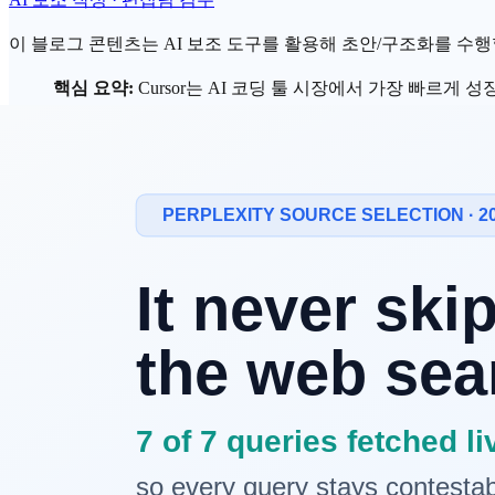
이 블로그 콘텐츠는 AI 보조 도구를 활용해 초안/구조화를 수행할 
핵심 요약:
Cursor
는
AI 코딩
툴 시장에서 가장 빠르게 성
하면서, Cursor는 "모델을 소유하지 못한 유통 레이어
Cursor란 무엇인가?
Cursor는 2023년 출시된 AI 우선(AI-first) IDE입니다. VS Co
토링, 버그 수정 등을 제공합니다.
Cursor의 급성장 지표 (2026년 3월 기준):
월 활성 사용자: 수백만 명 규모
밸류에이션:
$30억 (약 4조 원)
Composer 2.0: 경쟁 대비 4배 빠른 코드 생성, 최대 8개
에
가격: $20/월 Pro 플랜, 팀 플랜 별도
성장의 핵심 비결은
"Claude의 코딩 능력 + Cursor의 개발자 U