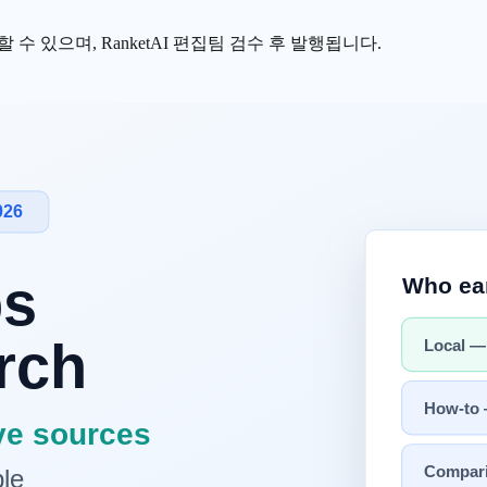
수 있으며, RanketAI 편집팀 검수 후 발행됩니다.
 AI가 "더 유용하다"고 본 비율은 82%에서 54%로 28%p 떨어
 27%), 그리고 "AI로 만든 콘텐츠를 표기해 달라"는 요구(84~9
0%에서 39%로 늘었고, Z세대는 54%가 과도한 AI 사용 브랜
·일관된
엔티티
·출처 구조로
신뢰 신호
를 쌓고, AI 답변에 어떻게
같은 사람들이 AI의 답을 점점 덜 믿습니다. 2026년
Search Engi
 늘었는데 신뢰는 1년 새 가파르게 꺾였습니다. 이 글은 그 역설
본 역설
 더 많이 썼다고 답했고, 줄였다는 응답은 3%에 그쳤습니다. 마케팅 
는 중입니다.