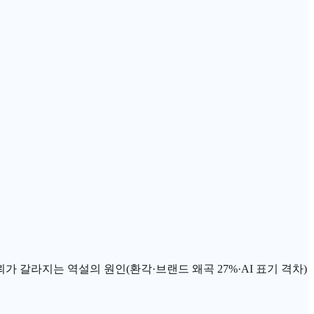
신뢰가 갈라지는 역설의 원인(환각·브랜드 왜곡 27%·AI 표기 격차)