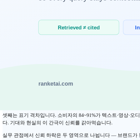
1년 전에는 소비자의 82%가 "AI 검색이 전통 검색보다 더
보는 "회의론자"는 3%에서 17%로 약 6배 늘었습니다. —
핵심은 사용량과 신뢰가 더 이상 같은 방향으로 움직이지 않는다
를 더 유용하다고 평가했는데(63% vs 47%), 많이 써 본 사
신뢰는 왜 떨어졌나 — 환각·왜곡·미표기
신뢰 하락은 막연한 거부감이 아니라 구체적인 경험에서 옵니다
첫째는 환각입니다. AI가 그럴듯하게 틀린 답을 내놓는다는 사
설문에서 응답 기업의 27%가 이미 AI 답변에서 자사가 
Land, 2026
셋째는 표기 격차입니다. 소비자의 84~91%가 텍스트·영상·오
다. 기대와 현실의 이 간극이 신뢰를 갉아먹습니다.
실무 관점에서 신뢰 하락은 두 영역으로 나뉩니다 — 브랜드가 통