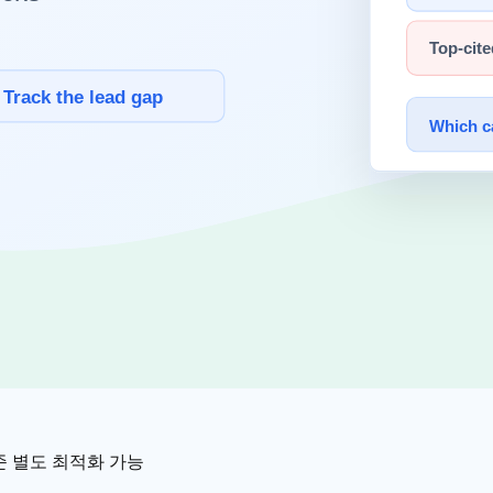
us 4.6
해석 포인트
없음
코드 수정/회귀 검증 성격 과제
)
에이전트형 터미널 작업 성격
컴퓨터 사용 과제에서 근접 경쟁
법률 과제에서는 사실상 박빙
비교 수치 없음
체감 품질 지표의 예시
동화 비중이 높으면 SWE/Terminal류를, 지식근로 문서 업무가
있나요?
pus 4.6
준 별도 최적화 가능