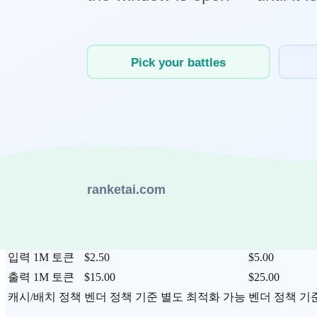
비교 항목
GPT-5.4
Op
SWE-Bench Pro
57.7% (공개)
공개 수치 
Terminal-Bench
공개 수치 없음
65.4% (공개
OSWorld
75.0% (Verified)
72.7%
BigLaw Bench
90.0%
90.2%
프레젠테이션 선호
인간 평가자 68% 선호(GPT-5.4)
공개 동등 
핵심은 "어떤 벤치마크를 대표 지표로 둘 것인가"입니다. 코딩 자
가격과 운영비를 같이 보면 어떤 차이가 
항목
GPT-5.4
O
입력 1M 토큰
$2.50
$5.00
출력 1M 토큰
$15.00
$25.00
캐시/배치 정책
벤더 정책 기준 별도 최적화 가능
벤더 정책 기