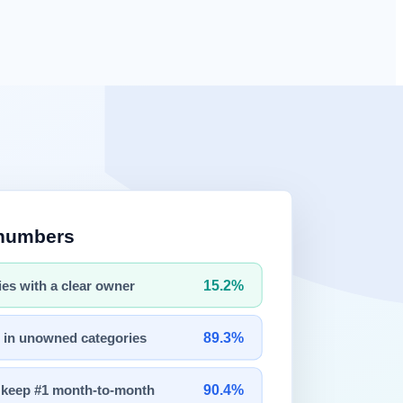
만 보면 GPT-5.4는 범용 추론과 컴퓨터 사용 과제에서 고르게 강
드는 총비용(
토큰
+재시도+검수), 셋째, 사용자가 체감하는 일관
다르고,
OSWorld
는 GUI 기반 과업에 가깝습니다.
법률 벤치마크
 B보다 무조건 낫다"고 결론 내리면 실제 도입에서 오판 가능성이