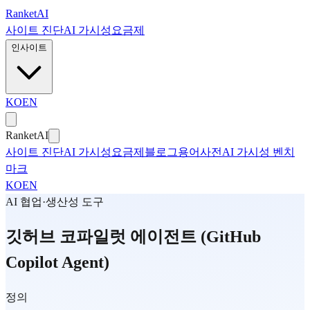
본문으로 건너뛰기
Ranket
AI
사이트 진단
AI 가시성
요금제
인사이트
KO
EN
Ranket
AI
사이트 진단
AI 가시성
요금제
블로그
용어사전
AI 가시성 벤치
마크
KO
EN
AI 협업·생산성 도구
깃허브 코파일럿 에이전트 (GitHub
Copilot Agent)
정의