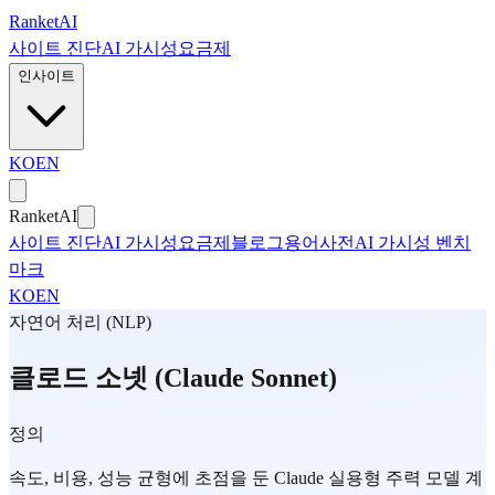
본문으로 건너뛰기
Ranket
AI
사이트 진단
AI 가시성
요금제
인사이트
KO
EN
Ranket
AI
사이트 진단
AI 가시성
요금제
블로그
용어사전
AI 가시성 벤치
마크
KO
EN
자연어 처리 (NLP)
클로드 소넷 (Claude Sonnet)
정의
속도, 비용, 성능 균형에 초점을 둔 Claude 실용형 주력 모델 계