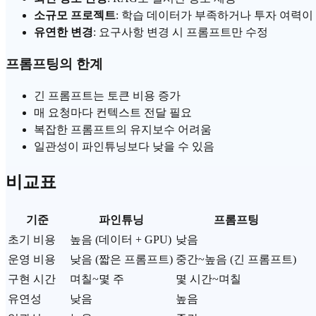
소규모 프로젝트
: 학습 데이터가 부족하거나 투자 여력이
유연한 변경
: 요구사항 변경 시 프롬프트만 수정
프롬프팅의 한계
긴 프롬프트는
토큰
비용 증가
매 요청마다 컨텍스트 전달 필요
복잡한 프롬프트의 유지보수 어려움
일관성이 파인튜닝보다 낮을 수 있음
비교표
기준
파인튜닝
프롬프팅
초기 비용
높음 (데이터 + GPU)
낮음
운영 비용
낮음 (짧은 프롬프트)
중간~높음 (긴 프롬프트)
구현 시간
며칠~몇 주
몇 시간~며칠
유연성
낮음
높음