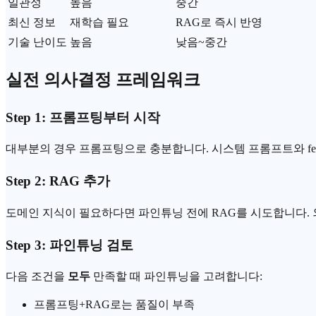
일관성
높음
중간
최신 정보
재학습 필요
RAG로 즉시 반영
기술 난이도
높음
낮음~중간
실전 의사결정 프레임워크
Step 1: 프롬프팅부터 시작
대부분의 경우 프롬프팅으로 충분합니다. 시스템 프롬프트와 few
Step 2: RAG 추가
도메인 지식이 필요하다면 파인튜닝 전에 RAG를 시도합니다.
Step 3: 파인튜닝 검토
다음 조건을
모두
만족할 때 파인튜닝을 고려합니다:
프롬프팅+RAG로는 품질이 부족