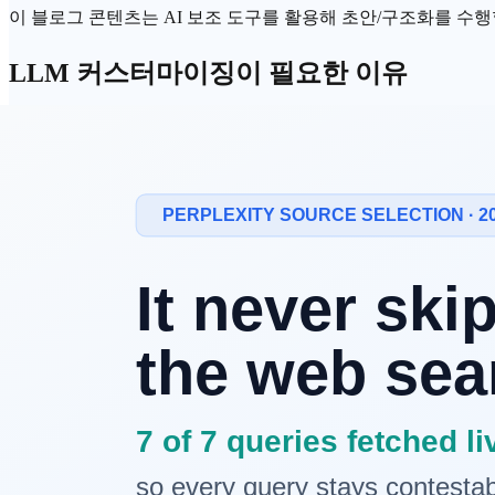
이 블로그 콘텐츠는 AI 보조 도구를 활용해 초안/구조화를 수행할 
LLM
커스터마이징이 필요한 이유
범용 LLM은 다양한 작업을 수행할 수 있지만,
특정 도메인이나
되게 생성하려면 커스터마이징이 필요합니다.
커스터마이징에는 크게
파인튜닝
과
프롬프팅
두 가지 접근법이
파인튜닝 (Fine-tuning)
파인튜닝은
사전 학습된 모델의 가중치를 추가 데이터로 업데
파인튜닝이 적합한 경우
일관된 출력 형식
: 항상 같은 구조의 JSON, 특정 양식의 
도메인 전문 용어
: 의료, 법률, 금융 등 전문 분야 용어 사
대량 반복 작업
: 수천 건의 동일 유형 작업을 처리
레이턴시 최소화
: 긴 프롬프트 없이 빠른 응답이 필요