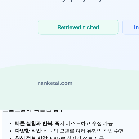
비용 절감
: 장기적으로 프롬프트
토큰 비용
을 줄이고 싶을
파인튜닝의 한계
학습 데이터 준비에 시간과 비용 소요 (최소 수백~수천 개
GPU
자원 필요
모델 업데이트 시 재학습 필요
과적합(overfitting) 위험
새로운 지식 주입에는 한계 (환각 증가 가능)
프롬프팅 (Prompting)
프롬프팅은
모델을 변경하지 않고, 입력 프롬프트를 통해 원하
프롬프팅이 적합한 경우
빠른 실험과 반복
: 즉시 테스트하고 수정 가능
다양한 작업
: 하나의 모델로 여러 유형의 작업 수행
최신 정보 반영
: RAG로 실시간 정보 제공