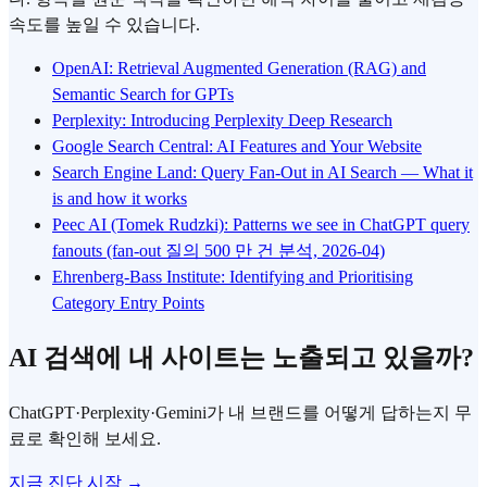
속도를 높일 수 있습니다.
OpenAI: Retrieval Augmented Generation (RAG) and
Semantic Search for GPTs
Perplexity: Introducing Perplexity Deep Research
Google Search Central: AI Features and Your Website
Search Engine Land: Query Fan-Out in AI Search — What it
is and how it works
Peec AI (Tomek Rudzki): Patterns we see in ChatGPT query
fanouts (fan-out 질의 500 만 건 분석, 2026-04)
Ehrenberg-Bass Institute: Identifying and Prioritising
Category Entry Points
AI 검색에 내 사이트는 노출되고 있을까?
ChatGPT·Perplexity·Gemini가 내 브랜드를 어떻게 답하는지 무
료로 확인해 보세요.
지금 진단 시작 →