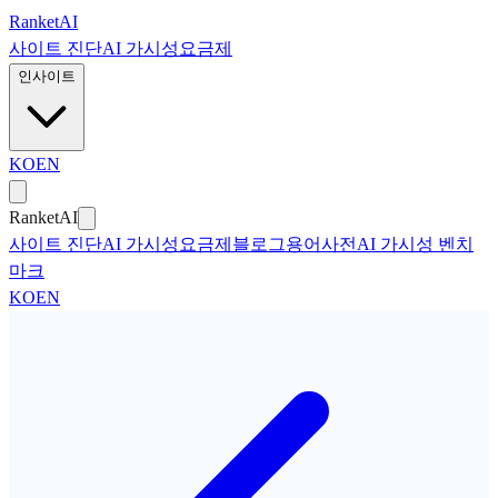
본문으로 건너뛰기
Ranket
AI
사이트 진단
AI 가시성
요금제
인사이트
KO
EN
Ranket
AI
사이트 진단
AI 가시성
요금제
블로그
용어사전
AI 가시성 벤치
마크
KO
EN