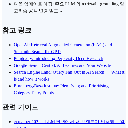
다음 업데이트 예정: 주요 LLM 의 retrieval · grounding 알
고리즘 공식 변경 발표 시.
참고 링크
OpenAI: Retrieval Augmented Generation (RAG) and
Semantic Search for GPTs
Perplexity: Introducing Perplexity Deep Research
Google Search Central: AI Features and Your Website
Search Engine Land: Query Fan-Out in AI Search — What it
is and how it works
Ehrenberg-Bass Institute: Identifying and Prioritising
Category Entry Points
관련 가이드
explainer #02 — LLM 답변에서 내 브랜드가 인용되는 알