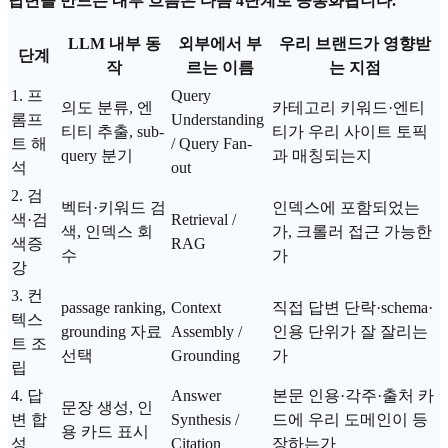
답변을 만드는 내부 흐름은 다음 4단계로 공통화됩니다.
LLM 내부 동
외부에서 부
우리 브랜드가 영향받
단계
작
르는 이름
는 지점
1. 프
Query
의도 분류,
엔
카테고리 키워드·엔티
롬프
Understanding
티티
추출, sub-
티가 우리 사이트 토픽
트 해
/ Query Fan-
query 분기
과 매칭되는지
석
out
2. 검
벡터·키워드 검
인덱스에 포함되었는
색·검
Retrieval /
색, 인덱스 회
가, 크롤러 접근 가능한
색증
RAG
수
가
강
3. 컨
passage ranking,
Context
직접 답변 단락·schema·
텍스
grounding 자료
Assembly /
인용 단위가 잘 잘리는
트 조
선택
Grounding
가
립
4. 답
Answer
본문 인용·각주·출처 카
문장 생성, 인
변 합
Synthesis /
드에 우리 도메인이 등
용 카드 표시
성
Citation
장하는가