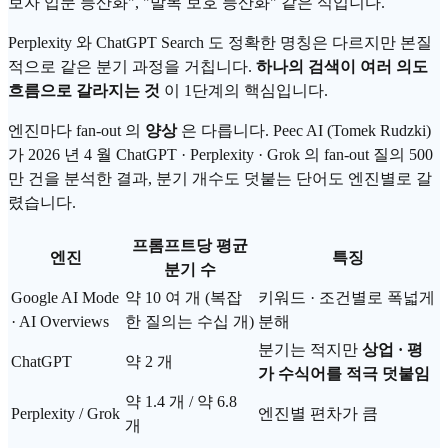
보자 입문 등산화", "발목 보호 등산화" 같은 식입니다.
Perplexity 와 ChatGPT Search 도 정확한 명칭은 다르지만 본질
적으로 같은 분기 과정을 거칩니다.
하나의 검색이 여러 의도
흐름으로 갈라지는 것
이 1단계의 핵심입니다.
엔진마다 fan-out 의
양상
은 다릅니다. Peec AI (Tomek Rudzki)
가 2026 년 4 월 ChatGPT · Perplexity · Grok 의 fan-out 질의 500
만 건을 분석한 결과, 분기 개수도 덧붙는 단어도 엔진별로 갈
렸습니다.
프롬프트당 평균
엔진
특징
분기 수
Google AI Mode
약 10 여 개 (복잡
키워드 · 조건별로 폭넓게
· AI Overviews
한 질의는 수십 개)
분해
분기는 적지만
상업 · 평
ChatGPT
약 2 개
가 수식어를 적극 덧붙임
약 1.4 개 / 약 6.8
Perplexity / Grok
엔진별 편차가 큼
개